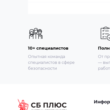
- Регулируемая мощность передачи
- Максимальное значение STA (по умолча
- Порог подавления слабого сигнала (по 
- Изоляция пользователя (по умолчанию:
- Поддержка мультимедиа Wi-Fi (WMM)
- Порог RTS/CTS (по умолчанию: 2347)
Расширенные настройки:
10+ специалистов
Полн
- Спектр
- Запланированная перезагрузка
Опытная команда
От пр
- Ping Watchdog
специалистов в сфере
— вып
- NTP-сервер
безопасности
работ
Мониторинг состояния:
- Базовая информация: Информация о L
системе
- Статус радиосвязи
- Схема работы в реальном времени
Инфор
- Беспроводная терминальная станция