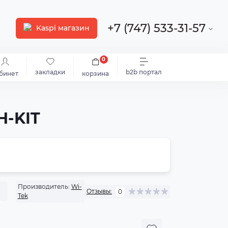
+7 (747) 533-31-57
Kaspi магазин
0
закладки
b2b портал
бинет
корзина
H-KIT
Производитель:
Wi-
Отзывы:
0
Tek