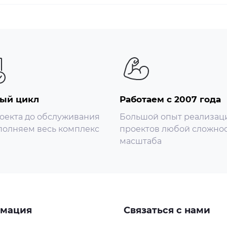
нию: 128)
умолчанию: -95 дБм)
 отключена)
ый цикл
Работаем с 2007 года
оекта до обслуживания
Большой опыт реализац
олняем весь комплекс
проектов любой сложнос
масштаба
AN/WAN, информация о беспроводной сети, информация о
мация
Связаться с нами