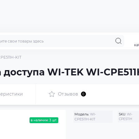
ка
PE511H-KIT
 доступа WI-TEK WI-CPE511
теристики
Отзывов
0
Модель:
WI-
SKU:
WI-
CPE511H-KIT
CPE511H
в наличии: 3 шт.