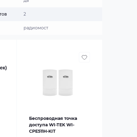
да
тов
2
радиомост
ек)
Беспроводная точка
доступа WI-TEK WI-
CPE511H-KIT