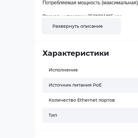
Потребляемая мощность (максимальная):
Размеры упаковки: 250*201*95 мм
Габариты устройства: 167*88*54 мм
Развернуть описание
Вес нетто: 2 шт. * 0,25 кг
Вес брутто: 1,04 кг
Характеристики
Защита от электростатического разряда:
Защита от перенапряжения: общий режи
Степень пылевлагозащиты: IP65
Исполнение
Соответствует стандартам: IEEE 802.11a/
Источник питания PoE
Скорость беспроводной связи - 867 Мбит
MIMO 2x2
Количество Ethernet портов
Антенна: 12 дБи
Ширина луча по уровню половинной мощно
Тип
Диапазон частот: 5.18ГГц~5,825Ггц (По
подходящую частоту)
Ширина канала: 20/40/80 МГц