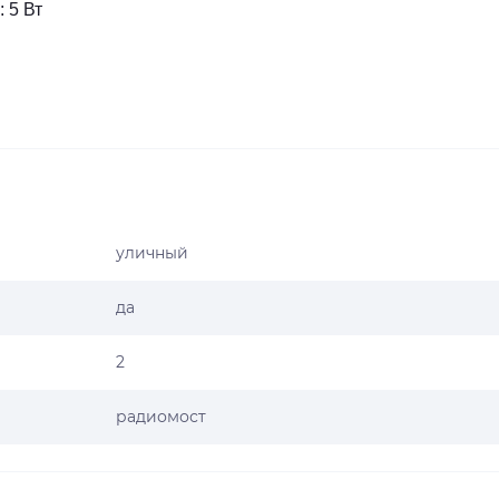
 5 Вт
 контактный разряд 6 кВ, воздушный разряд 8 кВ
м 4 кВ, дифференциальный режим 2 кВ
уличный
n/ac
да
/с
2
сти: по горизонтали 30°, по вертикали 30°
радиомост
жалуйста, следуйте национальным правилам, чтобы выбрать