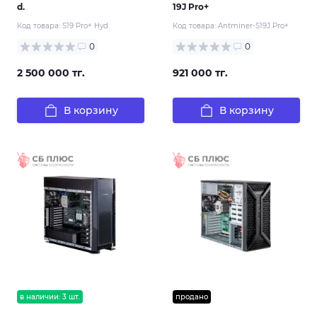
d.
19J Pro+
Код товара:
S19 Pro+ Hyd.
Код товара:
Antminer-S19J Pro+
0
0
2 500 000 тг.
921 000 тг.
В корзину
В корзину
в наличии: 3 шт.
продано