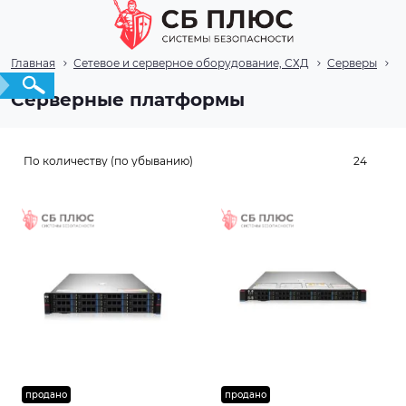
Главная
Сетевое и серверное оборудование, СХД
Cерверы
С
Серверные платформы
продано
продано