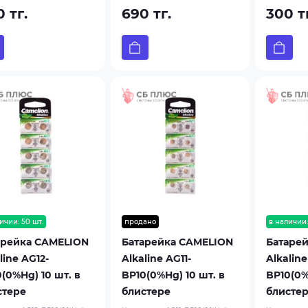
 тг.
690 тг.
300 т
ичии: 50 шт.
продано
в наличии:
арейка CAMELION
Батарейка CAMELION
Батаре
line AG12-
Alkaline AG11-
Alkaline
(0%Hg) 10 шт. в
BP10(0%Hg) 10 шт. в
BP10(0%
стере
блистере
блисте