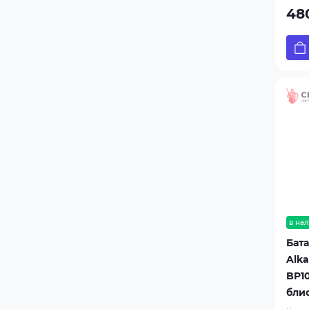
480
в нал
Бат
Alka
BP10
бли