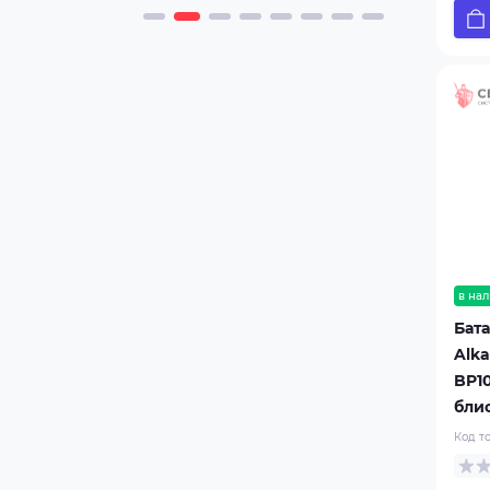
в нал
Бат
Alka
BP10
бли
Код т