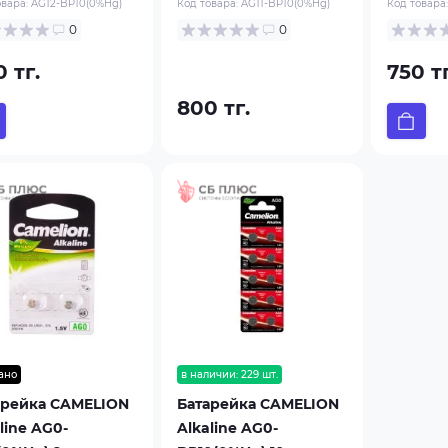
овара:
AG12-BP10(0%Hg)
Код товара:
AG11-BP10(0%Hg)
Код товара
0
0
 тг.
750 тг
800 тг.
ано
в наличии: 229 шт.
арейка CAMELION
Батарейка CAMELION
line AG0-
Alkaline AG0-