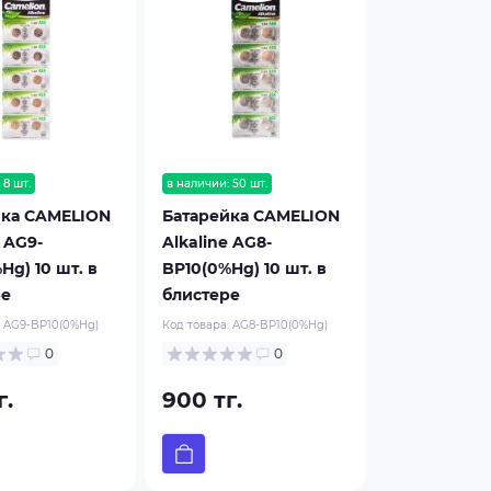
 8 шт.
в наличии: 50 шт.
йка CAMELION
Батарейка CAMELION
e AG9-
Alkaline AG8-
Hg) 10 шт. в
BP10(0%Hg) 10 шт. в
ре
блистере
:
AG9-BP10(0%Hg)
Код товара:
AG8-BP10(0%Hg)
0
0
г.
900 тг.