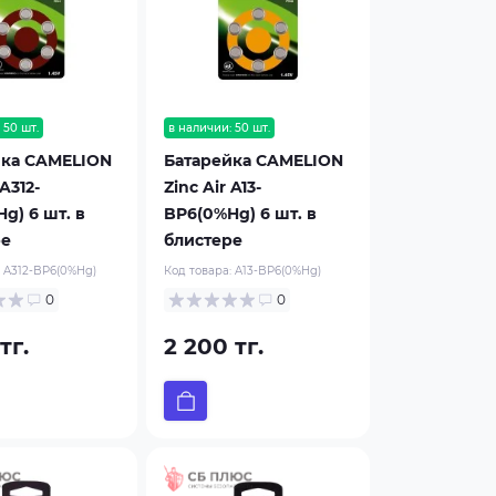
 50 шт.
в наличии: 50 шт.
йка CAMELION
Батарейка CAMELION
 A312-
Zinc Air A13-
g) 6 шт. в
BP6(0%Hg) 6 шт. в
ре
блистере
:
A312-BP6(0%Hg)
Код товара:
A13-BP6(0%Hg)
0
0
тг.
2 200 тг.