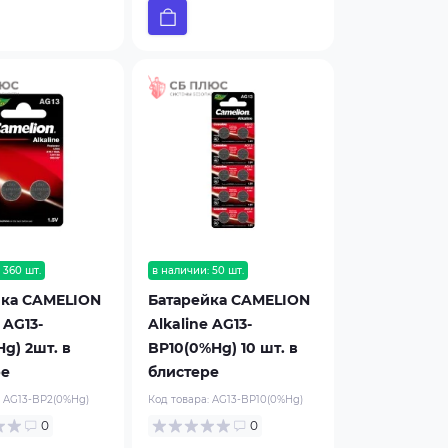
 360 шт.
в наличии: 50 шт.
йка CAMELION
Батарейка CAMELION
 AG13-
Alkaline AG13-
g) 2шт. в
BP10(0%Hg) 10 шт. в
ре
блистере
:
AG13-BP2(0%Hg)
Код товара:
AG13-BP10(0%Hg)
0
0