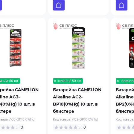
ичии: 50 шт.
в наличии: 50 шт.
в наличии:
арейка CAMELION
Батарейка CAMELION
Батаре
line AG3-
Alkaline AG2-
Alkaline
(0%Hg) 10 шт. в
BP10(0%Hg) 10 шт. в
BP2(0%H
стере
блистере
блисте
овара:
AG3-BP10(0%Hg)
Код товара:
AG2-BP10(0%Hg)
Код товара
0
0