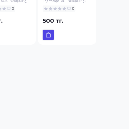
:
AG10-BP10(0%Hg)
Код товара:
AG1-BP10(0%Hg)
0
0
.
500 тг.