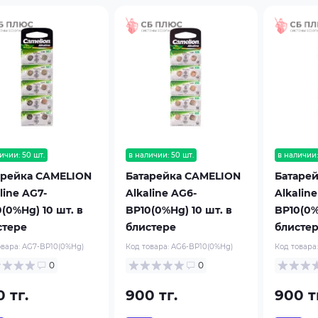
ичии: 50 шт.
в наличии: 50 шт.
в наличии:
арейка CAMELION
Батарейка CAMELION
Батаре
line AG7-
Alkaline AG6-
Alkaline
(0%Hg) 10 шт. в
BP10(0%Hg) 10 шт. в
BP10(0%
стере
блистере
блисте
овара:
AG7-BP10(0%Hg)
Код товара:
AG6-BP10(0%Hg)
Код товара
0
0
 тг.
900 тг.
900 т