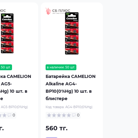
 50 шт.
в наличии: 50 шт.
йка CAMELION
Батарейка CAMELION
 AG5-
Alkaline AG4-
Hg) 10 шт. в
BP10(0%Hg) 10 шт. в
ре
блистере
:
AG5-BP10(0%Hg)
Код товара:
AG4-BP10(0%Hg)
0
0
г.
560 тг.