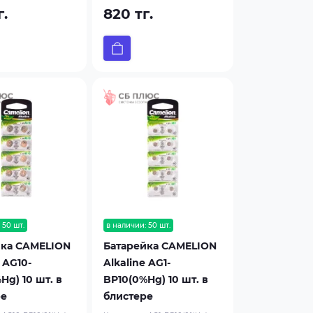
г.
820 тг.
 50 шт.
в наличии: 50 шт.
йка CAMELION
Батарейка CAMELION
 AG10-
Alkaline AG1-
Hg) 10 шт. в
BP10(0%Hg) 10 шт. в
ре
блистере