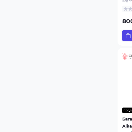
Код т
800
прод
Бат
Alka