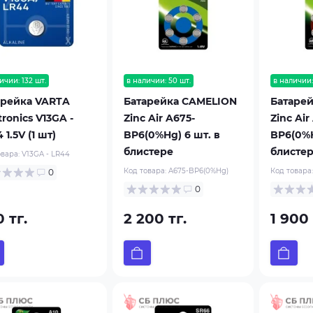
ичии: 132 шт.
в наличии: 50 шт.
в наличии:
арейка VARTA
Батарейка CAMELION
Батаре
tronics V13GA -
Zinc Air A675-
Zinc Air
 1.5V (1 шт)
BP6(0%Hg) 6 шт. в
BP6(0%H
блистере
блисте
овара:
V13GA - LR44
Код товара:
A675-BP6(0%Hg)
Код товара
0
0
 тг.
2 200 тг.
1 900 