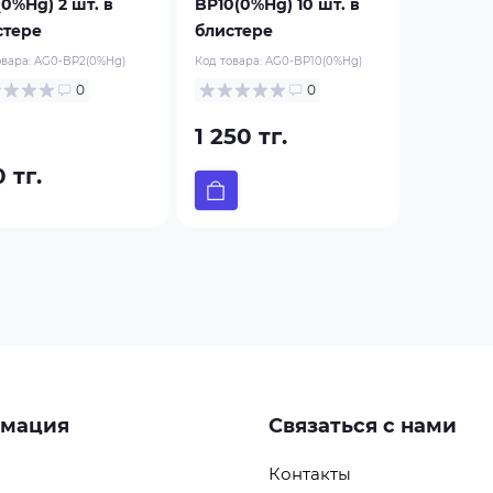
0%Hg) 2 шт. в
BP10(0%Hg) 10 шт. в
стере
блистере
овара:
AG0-BP2(0%Hg)
Код товара:
AG0-BP10(0%Hg)
0
0
1 250 тг.
 тг.
мация
Связаться с нами
Контакты