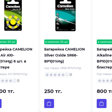
ичии: 50 шт.
в наличии: 50 шт.
в наличии:
арейка CAMELION
Батарейка CAMELION
Батаре
 Air A10-
Silver Oxide SR66-
Alkalin
0%Hg) 6 шт. в
BP1(0%Hg)
BP10(0%
стере
блисте
Код товара:
SR66-BP1(0%Hg)
овара:
A10-BP6(0%Hg)
Код товара
0
0
00 тг.
250 тг.
800 т