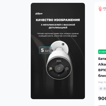
в нал
Бат
Alka
BP10
бли
Код т
900