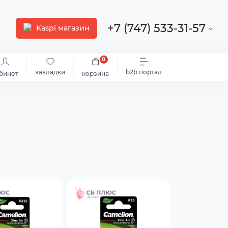
+7 (747) 533-31-57
Kaspi магазин
0
закладки
b2b портал
бинет
корзина