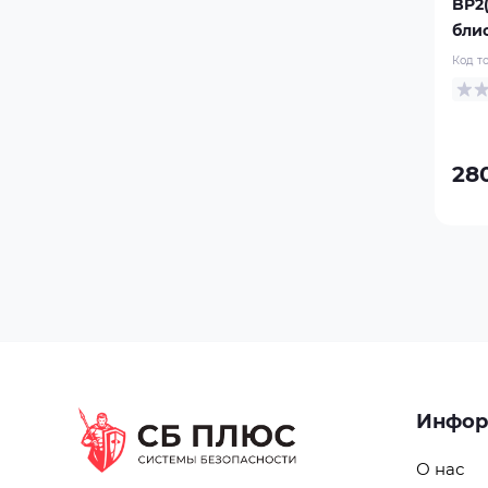
BP2(
бли
Код т
280
Инфор
О нас