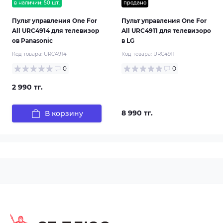
в наличии: 50 шт.
продано
Пульт управления One For
Пульт управления One For
All URC4914 для телевизор
All URC4911 для телевизоро
ов Panasonic
в LG
Код товара:
URC4914
Код товара:
URC4911
0
0
2 990 тг.
8 990 тг.
В корзину