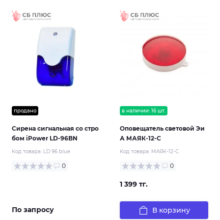
продано
в наличии: 16 шт.
Сирена сигнальная со стро
Оповещатель световой Эи
бом iPower LD-96BN
А МАЯК-12-С
Код товара:
LD 96 blue
Код товара:
МАЯК-12-С
0
0
1 399 тг.
По запросу
В корзину