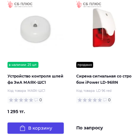
в наличии: 25 шт.
продано
Устройство контроля шлей
Сирена сигнальная со стро
фа ЭиА МАЯК-ШС1
бом iPower LD-96RN
Код товара:
МАЯК-ШС1
Код товара:
LD 96 red
0
0
1 295 тг.
По запросу
В корзину