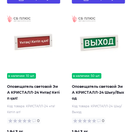
в наличии: 10 шт.
в наличии: 50 шт.
Оповещатель световой Эи
Оповещатель световой Эи
А КРИСТАЛЛ-24 Ұнтақ! Кетi
А КРИСТАЛЛ-24 Шығy/Вых
п қал!
од
Код товара:
КРИСТАЛЛ-24 нта!
Код товара:
КРИСТАЛЛ-24 Шыy/
Кетiп ал!
Выход
0
0
1 943 тг.
1 943 тг.