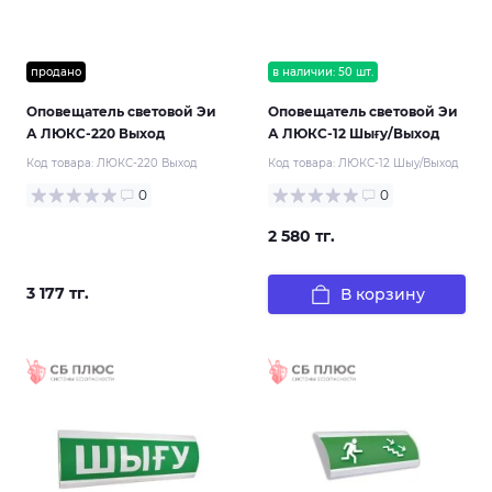
продано
в наличии: 50 шт.
Оповещатель световой Эи
Оповещатель световой Эи
А ЛЮКС-220 Выход
А ЛЮКС-12 Шығy/Выход
Код товара:
ЛЮКС-220 Выход
Код товара:
ЛЮКС-12 Шыy/Выход
0
0
2 580 тг.
3 177 тг.
В корзину