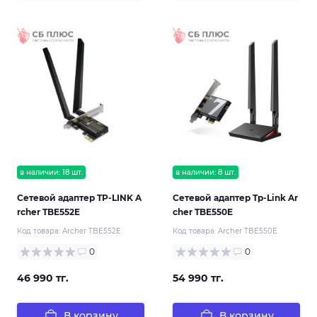
в наличии: 18 шт.
в наличии: 8 шт.
Сетевой адаптер TP-LINK A
Сетевой адаптер Tp-Link Ar
rcher TBE552E
cher TBE550E
Код товара:
Archer TBE552E
Код товара:
Archer TBE550E
0
0
46 990 тг.
54 990 тг.
В корзину
В корзину