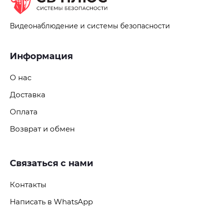
Полный цикл работ «под ключ»
Видеонаблюдение и системы безопасности
Компания «СБ ПЛЮС-В» ведёт полный цикл
работ: от разработки проекта и подбора
Информация
оборудования до установки, настройки,
интеграции систем между собой и
О нас
дальнейшего технического обслуживания.
Такой подход позволяет клиентам получать
Доставка
готовое, полностью работоспособное решение
«под ключ», а нам — гарантировать
Оплата
стабильность и долгий срок службы всех
Возврат и обмен
установленных систем.…
Связаться с нами
Контакты
Написать в WhatsApp