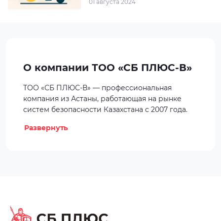
01 августа 2024
О компании ТОО «СБ ПЛЮС-В»
ТОО «СБ ПЛЮС-В» — профессиональная
компания из Астаны, работающая на рынке
систем безопасности Казахстана с 2007 года.
Уже более 15 лет мы занимаемся
Развернуть
проектированием, монтажом и
обслуживанием комплексных решений для
защиты частных домов, коммерческих
объектов и крупных организаций. За это время
мы сформировали команду из 10+ опытных
специалистов, каждый из которых обладает
высокой квалификацией и глубокими
знаниями современного оборудования в
сфере безопасности.