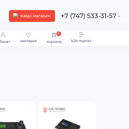
+7 (747) 533-31-57
Kaspi магазин
0
закладки
b2b портал
бинет
корзина