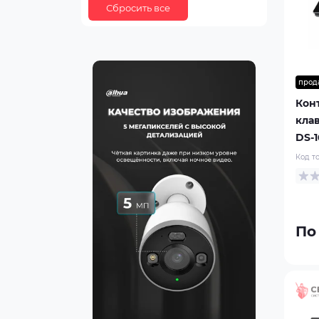
прод
Кон
клав
DS-1
Код т
По