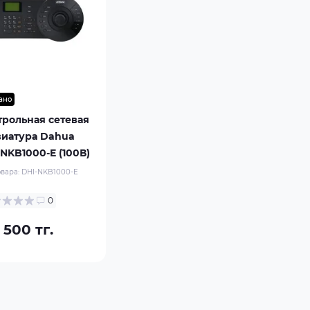
ано
трольная сетевая
виатура Dahua
NKB1000-E (100В)
овара:
DHI-NKB1000-E
0
 500 тг.