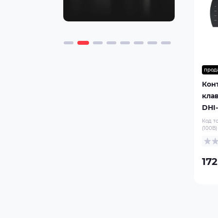
прод
Кон
кла
DHI-
Код т
(100В)
172