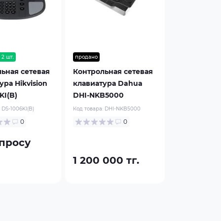
 2 шт.
продано
ьная сетевая
Контрольная сетевая
ура Hikvision
клавиатура Dahua
KI(B)
DHI-NKB5000
:
DS-1006KI(B)
Код товара:
DHI-NKB5000
0
0
просу
1 200 000 тг.