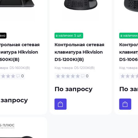
ано
в наличии: 5 шт.
в наличии:
трольная сетевая
Контрольная сетевая
Контрол
иатура Hikvision
клавиатура Hikvision
клавиат
600KI(B)
DS-1200KI(B)
DS-1006
овара:
DS-1600KI(B)
Код товара:
DS-1200KI(B)
Код товара
0
0
По запросу
По за
 запросу