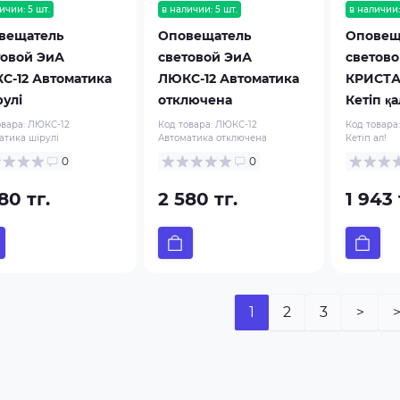
ичии: 5 шт.
в наличии: 5 шт.
в наличии:
вещатель
Оповещатель
Оповещ
товой ЭиА
световой ЭиА
светово
С-12 Автоматика
ЛЮКС-12 Автоматика
КРИСТАЛ
рулі
отключена
Кетiп қа
овара:
ЛЮКС-12
Код товара:
ЛЮКС-12
Код товара
атика шірулі
Автоматика отключена
Кетiп ал!
0
0
80 тг.
2 580 тг.
1 943 
1
2
3
>
>