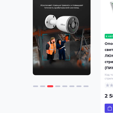
болмайды!
КРИСТАЛЛ-24 Газ! Кетiп қал!
КРИСТАЛЛ-24 Газ! Не входи!
КРИСТАЛЛ-24 Газ! Уходи!
КРИСТАЛЛ-24 Порошок! Не
входи!
в нал
КРИСТАЛЛ-24 Порошок! Уходи!
Опо
КРИСТАЛЛ-24 Шығy/Выход
све
КРИСТАЛЛ-24 Ұнтақ! Кетiп қал!
ЛЮК
стр
КРИСТАЛЛ-24-К Газ! Кетiп қал!
(ПИК
ЛЮКС-12 Автоматика отключена
Код т
ЛЮКС-12 Автоматика өшірулі
стрел
ЛЮКС-12 Выход
ЛЮКС-12 Д Человек лестница
вправо вниз (ПИКТ.)
2 5
ЛЮКС-12 Д Человек стрелка
вправо дверь (ПИКТ.)
ЛЮКС-12 Шығy