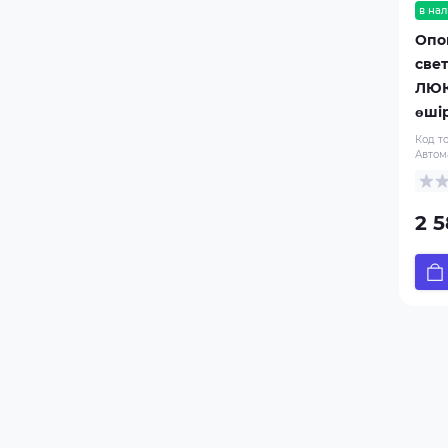
в нал
Опо
све
ЛЮК
өші
Код т
Автом
2 5