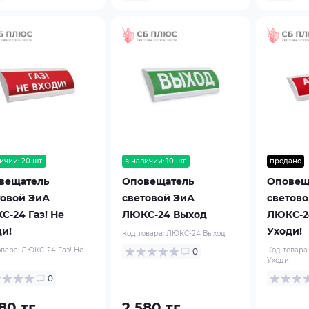
ичии: 20 шт.
в наличии: 10 шт.
продано
вещатель
Оповещатель
Оповещ
товой ЭиА
световой ЭиА
светово
С-24 Газ! Не
ЛЮКС-24 Выход
ЛЮКС-2
ди!
Уходи!
Код товара:
ЛЮКС-24 Выход
овара:
ЛЮКС-24 Газ! Не
Код товара
0
!
Уходи!
0
80 тг.
2 580 тг.