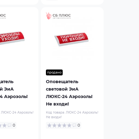
продано
атель
Оповещатель
й ЭиА
световой ЭиА
4 Аэрозоль!
ЛЮКС-24 Аэрозоль!
Не входи!
:
ЛЮКС-24 Аэрозоль!
Код товара:
ЛЮКС-24 Аэрозоль!
Не входи!
0
0