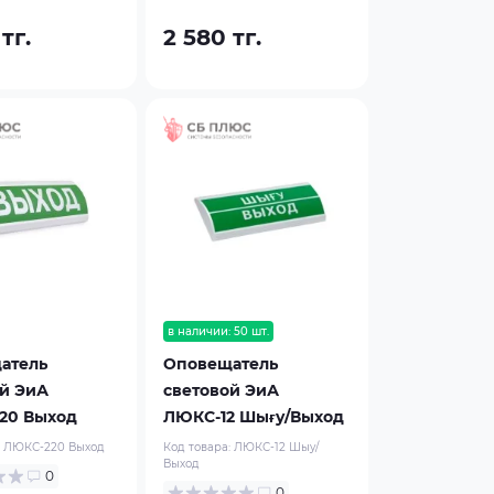
тг.
2 580 тг.
в наличии: 50 шт.
атель
Оповещатель
й ЭиА
световой ЭиА
20 Выход
ЛЮКС-12 Шығy/Выход
:
ЛЮКС-220 Выход
Код товара:
ЛЮКС-12 Шыy/
Выход
0
0