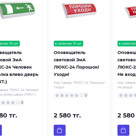
ичии: 10 шт.
в наличии: 15 шт.
в наличии:
вещатель
Оповещатель
Оповещ
товой ЭиА
световой ЭиА
светово
С-24 Человек
ЛЮКС-24 Порошок!
ЛЮКС-2
елка влево дверь
Уходи!
Не вход
Т.)
Код товара:
ЛЮКС-24 Порошок!
Код товара
Уходи!
Не входи!
овара:
ЛЮКС-24 Человек
ка влево дверь (ПИКТ.)
0
0
80 тг.
2 580 тг.
2 580 