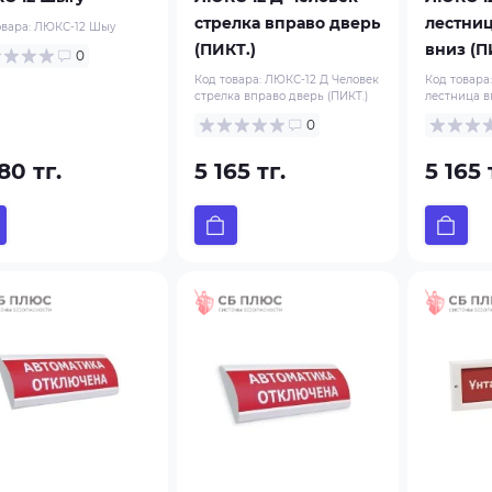
стрелка вправо дверь
лестниц
овара:
ЛЮКС-12 Шыy
(ПИКТ.)
вниз (П
0
Код товара:
ЛЮКС-12 Д Человек
Код товара
стрелка вправо дверь (ПИКТ.)
лестница в
0
80 тг.
5 165 тг.
5 165 