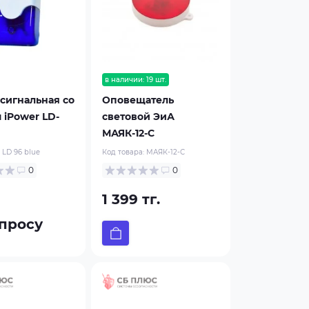
в наличии: 19 шт.
сигнальная со
Оповещатель
 iPower LD-
световой ЭиА
МАЯК-12-С
:
LD 96 blue
Код товара:
МАЯК-12-С
0
0
1 399 тг.
просу