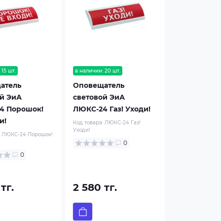
 15 шт.
в наличии: 20 шт.
атель
Оповещатель
й ЭиА
световой ЭиА
4 Порошок!
ЛЮКС-24 Газ! Уходи!
и!
Код товара:
ЛЮКС-24 Газ!
Уходи!
:
ЛЮКС-24 Порошок!
0
0
тг.
2 580 тг.