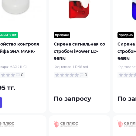
ичии: 7 шт.
продано
продано
ройство контроля
Сирена сигнальная со
Сирена 
йфа ЭиА МАЯК-
стробом iPower LD-
стробом
96RN
96BN
овара:
МАЯК-ШС1
Код товара:
LD 96 red
Код товара
0
0
95 тг.
По запросу
По за