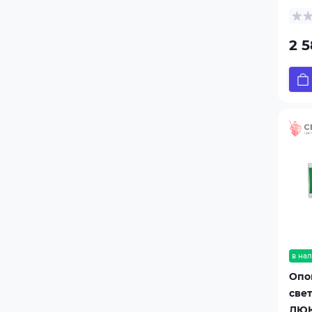
МАЯК-12-КПМ1
МАЯК-12-КПМ1 НИ
2 5
МАЯК-12-С
Маяк-24-3М
МАЯК-24-ЗМ1
МАЯК-24-К
МАЯК-24-КП
МАЯК-24-КПМ
МАЯК-24-КПМ1
МАЯК-24-КПМ2 НИ
МАЯК-ШС1
в нал
Опо
све
ЛЮК