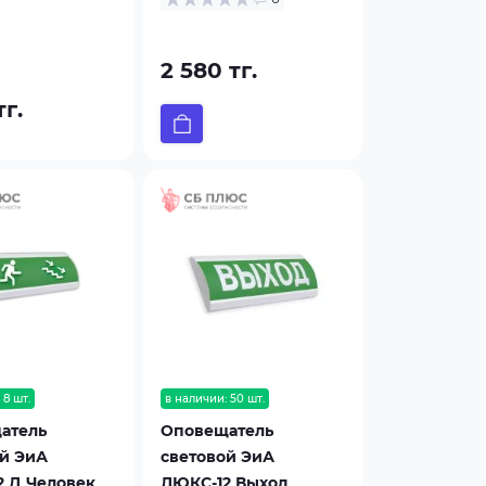
2 580 тг.
тг.
 8 шт.
в наличии: 50 шт.
атель
Оповещатель
й ЭиА
световой ЭиА
 Д Человек
ЛЮКС-12 Выход