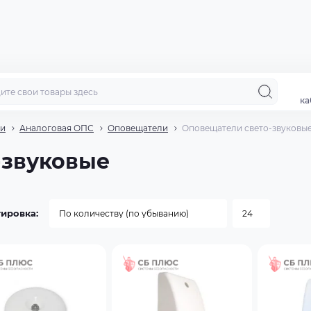
ка
ии
Аналоговая ОПС
Оповещатели
Оповещатели свето-звуковы
-звуковые
ировка: