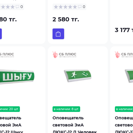
0
0
80 тг.
2 580 тг.
3 177 
ичии: 20 шт.
в наличии: 8 шт.
в наличии:
вещатель
Оповещатель
Оповещ
товой ЭиА
световой ЭиА
светово
С-12 Шығy
ЛЮКС-12 Д Человек
ЛЮКС-12