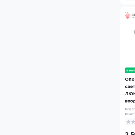
ЛЮКС-12 Шығy/Выход
ЛЮКС-12-К Автоматика
отключена
ЛЮКС-12-К Выход
ЛЮКС-12-К Газ! Уходи!
ЛЮКС-12-К Порошок! Уходи!
ЛЮКС-12-К Шығy
ЛЮКС-12-К Шығy/Выход
ЛЮКС-220 Выход
в нал
ЛЮКС-24 Автоматика
Опо
отключена
све
ЛЮКС-24 Автоматика өшірулі
ЛЮК
ЛЮКС-24 Аэрозоль! Не входи!
вхо
ЛЮКС-24 Аэрозоль! Уходи!
Код т
входи
ЛЮКС-24 Выход
ЛЮКС-24 Газ! Не входи!
ЛЮКС-24 Газ! Уходи!
2 5