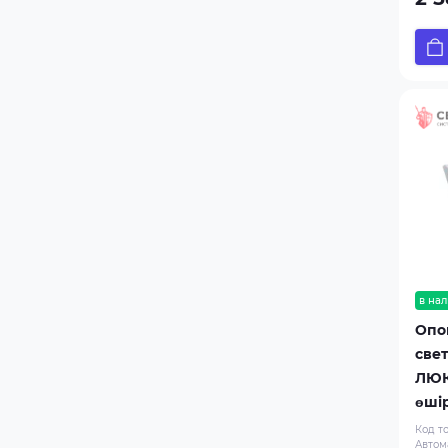
ЛЮКС-24 Порошок! Не входи!
ЛЮКС-24 Порошок! Уходи!
ЛЮКС-24 Человек стрелка
влево дверь (ПИКТ.)
ЛЮКС-24-К Автоматика
отключена
ЛЮКС-24-К Выход
ЛЮКС-24-К Газ! Не входи!
ЛЮКС-24-К Газ! Уходи!
ЛЮКС-24-К Порошок! Не входи!
ЛЮКС-24-К Порошок! Уходи!
ЛЮКС-24-К Шығy/Выход
в нал
МАЯК-12-ЗМ
Опо
МАЯК-12-ЗМ1
све
ЛЮК
МАЯК-12-К
өші
МАЯК-12-КП
Код т
МАЯК-12-КПМ
Автом