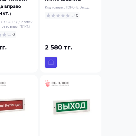
а вправо
Код товара:
ЛЮКС-12 Выход
ИКТ.)
0
:
ЛЮКС-12 Д Человек
право вниз (ПИКТ.)
0
тг.
2 580 тг.