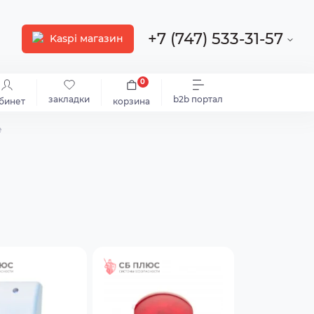
+7 (747) 533-31-57
Kaspi магазин
0
закладки
b2b портал
бинет
корзина
е