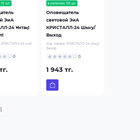
 10 шт.
в наличии: 50 шт.
атель
Оповещатель
й ЭиА
световой ЭиА
Л-24 Ұнтақ!
КРИСТАЛЛ-24 Шығy/
л!
Выход
:
КРИСТАЛЛ-24 нта!
Код товара:
КРИСТАЛЛ-24 Шыy/
Выход
0
0
тг.
1 943 тг.
|