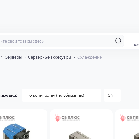
ка
Cерверы
Серверные аксесуары
Охлаждение
ировка: