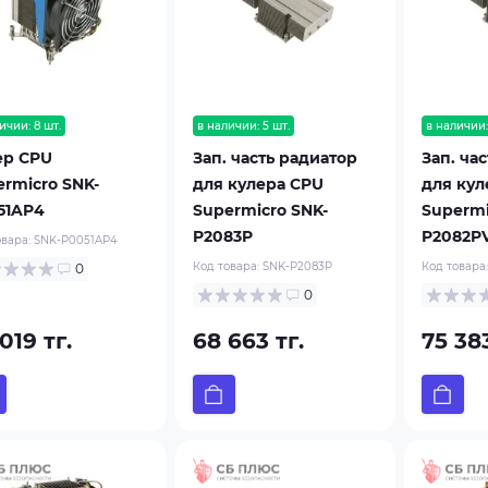
ичии: 8 шт.
в наличии: 5 шт.
в наличии:
ер CPU
Зап. часть радиатор
Зап. ча
ermicro SNK-
для кулера CPU
для кул
51AP4
Supermicro SNK-
Supermi
P2083P
P2082P
овара:
SNK-P0051AP4
Код товара:
SNK-P2083P
Код товара
0
0
019 тг.
68 663 тг.
75 383