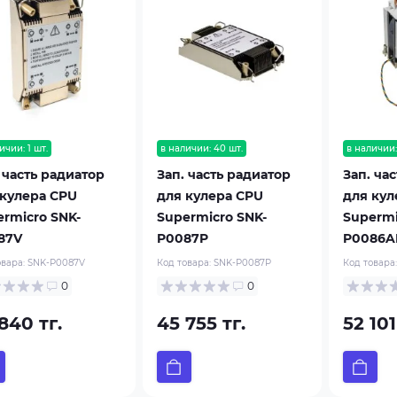
ичии: 1 шт.
в наличии: 40 шт.
в наличии: 
 часть радиатор
Зап. часть радиатор
Зап. ча
 кулера CPU
для кулера CPU
для кул
ermicro SNK-
Supermicro SNK-
Supermi
87V
P0087P
P0086A
овара:
SNK-P0087V
Код товара:
SNK-P0087P
Код товара
0
0
840 тг.
45 755 тг.
52 101