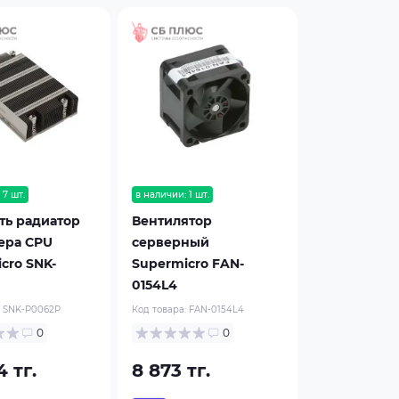
 7 шт.
в наличии: 1 шт.
сть радиатор
Вентилятор
ера CPU
серверный
cro SNK-
Supermicro FAN-
0154L4
:
SNK-P0062P
Код товара:
FAN-0154L4
0
0
 тг.
8 873 тг.