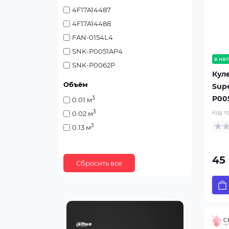
4F17A14487
4F17A14488
FAN-0154L4
SNK-P0051AP4
в нал
SNK-P0062P
Кул
SNK-P0063P
Объём
Sup
SNK-P0068PS
P00
3
0.01 м
SNK-P0082V
3
Код т
0.02 м
SNK-P0086AP4
3
0.13 м
SNK-P0087P
SNK-P0087V
45 
SNK-P0088P
SNK-P2082PV
SNK-P2083P