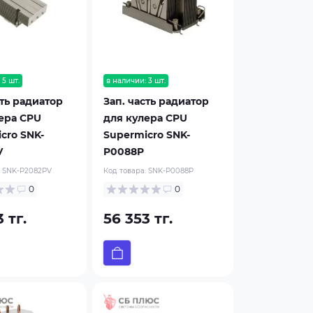
 5 шт.
в наличии: 3 шт.
сть радиатор
Зап. часть радиатор
ера CPU
для кулера CPU
cro SNK-
Supermicro SNK-
V
P0088P
:
SNK-P2082PV
Код товара:
SNK-P0088P
0
0
 тг.
56 353 тг.