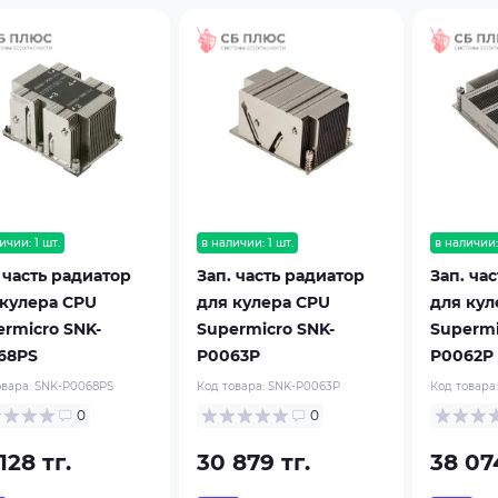
ичии: 1 шт.
в наличии: 1 шт.
в наличии:
 часть радиатор
Зап. часть радиатор
Зап. ча
 кулера CPU
для кулера CPU
для кул
ermicro SNK-
Supermicro SNK-
Supermi
68PS
P0063P
P0062P
овара:
SNK-P0068PS
Код товара:
SNK-P0063P
Код товара
0
0
128 тг.
30 879 тг.
38 074