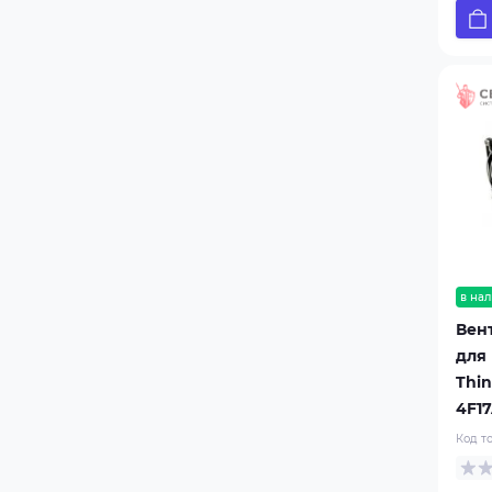
в нал
Вен
для
Thin
4F1
Код т