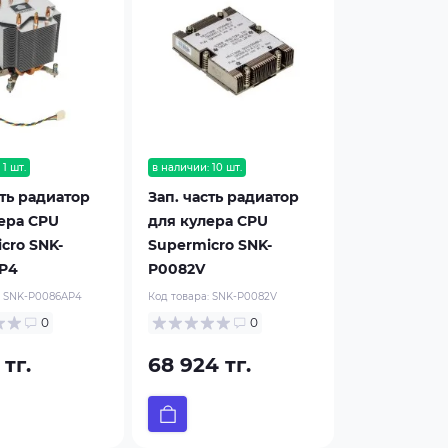
1 шт.
в наличии: 10 шт.
сть радиатор
Зап. часть радиатор
ера CPU
для кулера CPU
cro SNK-
Supermicro SNK-
P4
P0082V
:
SNK-P0086AP4
Код товара:
SNK-P0082V
0
0
 тг.
68 924 тг.