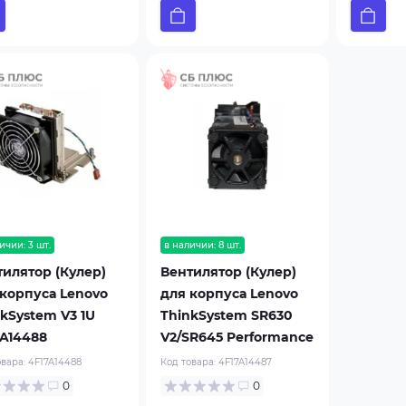
ичии: 3 шт.
в наличии: 8 шт.
тилятор (Кулер)
Вентилятор (Кулер)
 корпуса Lenovo
для корпуса Lenovo
kSystem V3 1U
ThinkSystem SR630
7A14488
V2/SR645 Performance
овара:
4F17A14488
Код товара:
4F17A14487
0
0