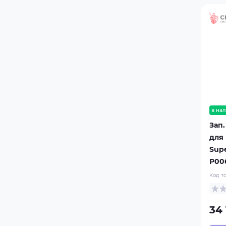
в нал
Зап.
для
Sup
P00
Код т
34 