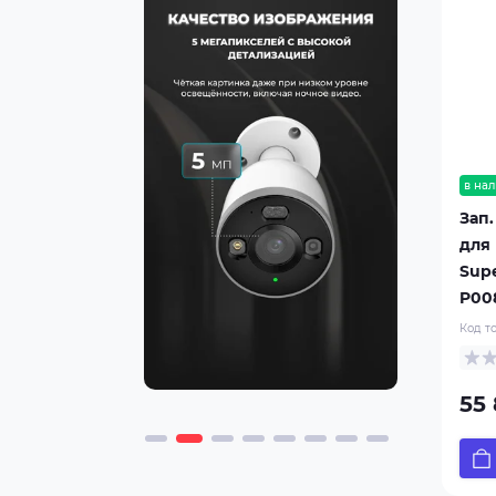
в нал
Зап.
для
Sup
P00
Код т
55 