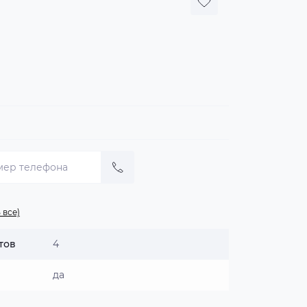
 все)
тов
4
да