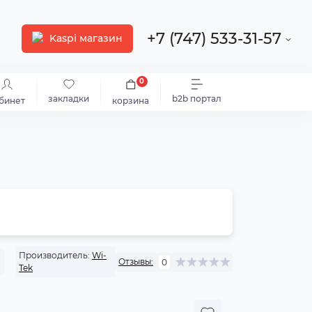
+7 (747) 533-31-57
Kaspi магазин
0
закладки
b2b портал
бинет
корзина
Производитель:
Wi-
Отзывы:
0
Tek