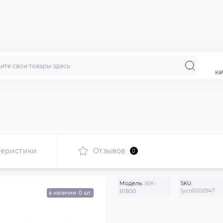
ка
теристики
Отзывов
0
Модель:
WK-
SKU:
R1800
1усл0000947
в наличии: 0 шт.