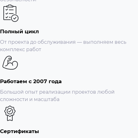
Питание
Полный цикл
Экранное меню
От проекта до обслуживания — выполняем весь
комплекс работ
Разрешение
Детектор движения
Работаем с 2007 года
Вес
Большой опыт реализации проектов любой
сложности и масштаба
Управление
Дисплей
Сертификаты
Комплектация