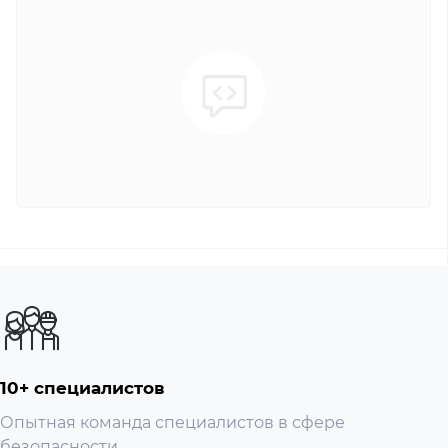
Допустимая влажность
Габаритные размеры
Угол обзора
Количество мелодий звонка
Управление замком
Слот под SD карту
10+ специалистов
Класс IP
Опытная команда специалистов в сфере
Тип установки
безопасности