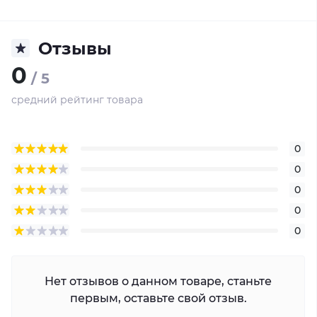
Переадресация вызовов на телефон
Отзывы
Открывание замка с телефона
0
/ 5
Возможности подключения
средний рейтинг товара
Совместимые вызывные панели
0
Цвет корпуса
0
0
Матрица камеры
0
0
Дальность ИК-подсветки
Ток, коммутируемый реле
Нет отзывов о данном товаре, станьте
первым, оставьте свой отзыв.
Рабочая температура