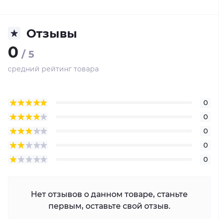
Автоответчик
Отзывы
Удаление вызывной панели от домофона
0
/ 5
Переадресация вызовов на телефон
средний рейтинг товара
Открывание замка с телефона
0
Возможности подключения
0
0
Совместимость с многоквартирными
0
домофонами
0
Совместимые вызывные панели
Нет отзывов о данном товаре, станьте
Мобильные приложения
первым, оставьте свой отзыв.