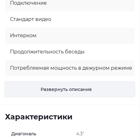
Подключение
Стандарт видео
Интерком
Продолжительность беседы
Потребляемая мощность в дежурном режиме
Потребляемая мощность в рабочем режиме
Развернуть описание
Режим «Не беспокоить»
Характеристики
Отображение календаря и времени на экране
Запись фото
Диагональ
4.3"