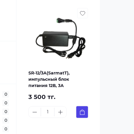
SR-12/3A(SarmatT),
импульсный блок
питания 12В, 3А
0
3 500 тг.
0
0
0
0