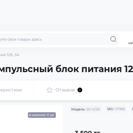
ка
ия 12В, 3А
импульсный блок питания 12
теристики
Отзывов
0
Модель:
SR-12/3A
SKU:
197886
в наличии: 0 шт.