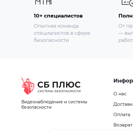
10+ специалистов
Полн
Опытная команда
От пр
специалистов в сфере
— вып
безопасности
работ
Инфор
О нас
Видеонаблюдение и системы
Доставк
безопасности
Оплата
Возврат