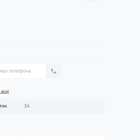
 все)
ток
3А