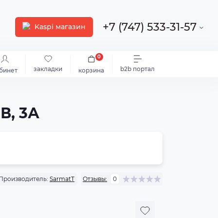
+7 (747) 533-31-57
Kaspi магазин
0
закладки
b2b портал
бинет
корзина
В, 3А
Производитель:
SarmatT
Отзывы:
0