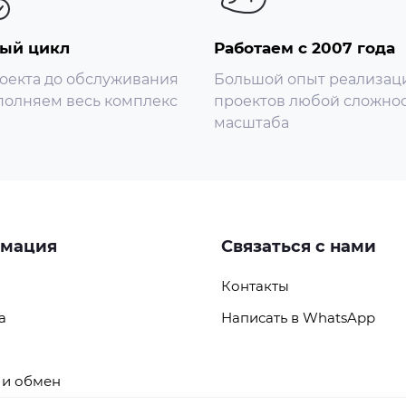
ый цикл
Работаем с 2007 года
оекта до обслуживания
Большой опыт реализац
олняем весь комплекс
проектов любой сложнос
масштаба
мация
Связаться с нами
Контакты
а
Написать в WhatsApp
 и обмен