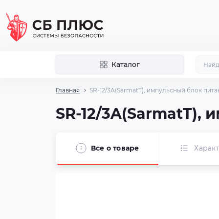
Каталог
Главная
SR-12/3A(SarmatT), импульсный блок питан
SR-12/3A(SarmatT), 
Все о товаре
Харак