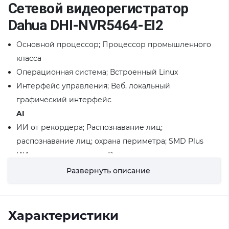
Сетевой видеорегистратор
Dahua DHI-NVR5464-EI2
Основной процессор; Процессор промышленного
класса
Операционная система; Встроенный Linux
Интерфейс управления; Веб, локальный
графический интерфейс
AI
ИИ от рекордера; Распознавание лиц;
распознавание лиц; охрана периметра; SMD Plus
ИИ с помощью камеры; Распознавание лиц;
распознавание лиц; метаданные видео (люди,
Развернуть описание
автомобили и немоторизованные транспортные
средства); охрана периметра; SMD Plus;
стереоанализ; распределение толпы; подсчет людей;
Характеристики
АНПР; плотность транспортных средств; тепловая