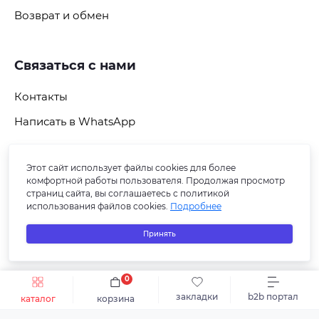
Возврат и обмен
Связаться с нами
Контакты
Написать в WhatsApp
Этот сайт использует файлы cookies для более
Подпишитесь на рассылку
комфортной работы пользователя. Продолжая просмотр
страниц сайта, вы соглашаетесь с политикой
использования файлов cookies.
Подробнее
Принять
0
Быстрый заказ
В корзину
закладки
b2b портал
каталог
корзина
© 2026 СБ ПЛЮС-В. Все права защищены.