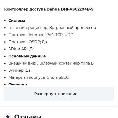
Контроллер доступа Dahua DHI-ASC2204B-S
Система
Главный процессор; Встроенный процессор
Протокол Internet; IPv4; TCP; UDP
Протокол OSDP; Да
SDK и API; Да
Основные данные
Внешний вид; Железный контейнер типа B
Зуммер; Да
Материал корпуса; Сталь SECC
Функции
Режим разблокировки; Карта; дистанционно; пароль;
Развернуть описание
отпечаток пальца
Список периодов; 128
Период праздничных дней; 128
Отзывы