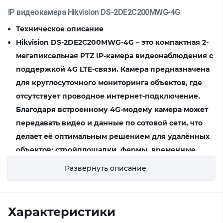
IP видеокамера Hikvision DS-2DE2C200MWG-4G
Техническое описание
Hikvision DS-2DE2C200MWG-4G – это компактная 2-
мегапиксельная PTZ IP-камера видеонаблюдения с
поддержкой 4G LTE-связи. Камера предназначена
для круглосуточного мониторинга объектов, где
отсутствует проводное интернет-подключение.
Благодаря встроенному 4G-модему камера может
передавать видео и данные по сотовой сети, что
делает её оптимальным решением для удалённых
объектов: стройплощадки, фермы, временные
посты охраны, автопарковки.
Развернуть описание
Камера оснащена моторизованным объективом 2.8
мм, поддерживает поворот/наклон/зум (PTZ), ведёт
съёмку в формате Full HD и выше (до 4 Мп), имеет
Характеристики
интеллектуальные функции анализа видео