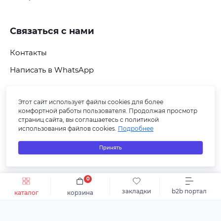
Связаться с нами
Контакты
Написать в WhatsApp
Этот сайт использует файлы cookies для более
Подпишитесь на рассылку
комфортной работы пользователя. Продолжая просмотр
страниц сайта, вы соглашаетесь с политикой
использования файлов cookies.
Подробнее
Принять
0
Быстрый заказ
В корзину
закладки
b2b портал
каталог
корзина
© 2026 СБ ПЛЮС-В. Все права защищены.