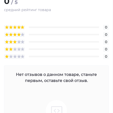
0
/ 5
ИК-подсветка: до 30 м
средний рейтинг товара
Видео сжатие: H.265/H.265+/H.264/H.264+
Сетевые интерфейсы:
4G LTE (SIM-карта)
0
MicroSD до 256 ГБ (локальная запись)
0
Поддержка P2P, Hik-Connect, ONVIF
0
Аудио: встроенный микрофон, динамик,
0
поддержка двухсторонней связи
0
Функции видеоаналитики (VCA):
Обнаружение движения
Нет отзывов о данном товаре, станьте
Пересечение линии
первым, оставьте свой отзыв.
Вторжение в область
Обнаружение лица
Питание: DC 12В ± 20% / PoE (802.3af)
Потребляемая мощность: до 12 Вт
Рабочая температура: от -30°C до +60°C