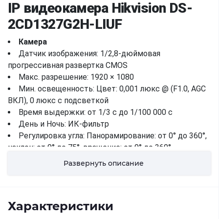
IP видеокамера Hikvision DS-
2CD1327G2H-LIUF
Камера
Датчик изображения: 1/2,8-дюймовая
прогрессивная развертка CMOS
Макс. разрешение: 1920 × 1080
Мин. освещенность: Цвет: 0,001 люкс @ (F1.0, AGC
ВКЛ), 0 люкс с подсветкой
Время выдержки: от 1/3 с до 1/100 000 с
День и Ночь: ИК-фильтр
Регулировка угла: Панорамирование: от 0° до 360°,
наклон: от 0° до 75°, вращение: от 0° до 360°
Линза
Развернуть описание
Тип объектива: Объектив с фиксированным
фокусным расстоянием, опционально 2,8 и 4 мм
Фокусное расстояние и поле зрения:
Характеристики
2,8 мм, горизонтальное поле зрения 106°,
вертикальное поле зрения 56°, диагональное поле