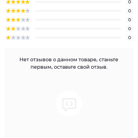
60 Гц: 30 кадров в секунду (1920 × 1080, 1280 × 720)
0
Подпоток:
0
50 Гц: 25 кадров в секунду (640 × 480, 640 × 360)
0
60 Гц: 30 кадров в секунду (640 × 480, 640 × 360)
0
Сжатие видео: Основной поток:
0
H.265+/H.265/H.264+/H.264, Дополнительный поток:
H.265/H.264/MJPEG
Скорость передачи видео: 32 Кбит/с – 8 Мбит/с
Нет отзывов о данном товаре, станьте
Тип H.264: Базовый профиль, Основной профиль,
первым, оставьте свой отзыв.
Высокий профиль
Тип H.265: Основной профиль
Управление скоростью передачи данных: CBR, VBR
Область интереса (ROI): 1 фиксированный регион
для основного потока
Аудио
Тип аудио: Моно звук
Сжатие аудио:
G.711/G.722.1/G.726/MP2L2/PCM/AAC-LC
Скорость передачи аудиоданных: