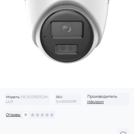
Производитель:
Модель:
DS-2CD1327G2H-
SKU:
LIUF
1усл0000299
Hikvision
Отзывы:
0