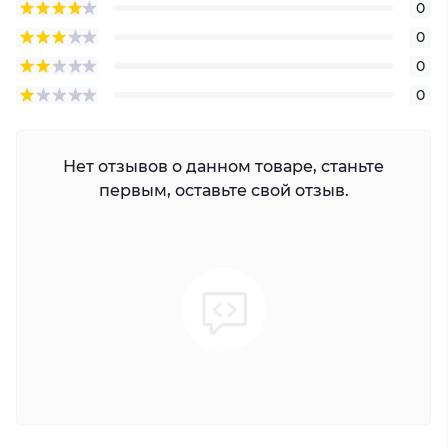
0
определения способности человека,
0
просматривающего видео, различать людей или
0
объекты в пределах охраняемой зоны. Цифры в
0
этой таблице не отражают расстояния
интеллектуальной функции. Для получения
информации о расстояниях интеллектуальной
Нет отзывов о данном товаре, станьте
функции см. руководство по установке и вводу в
первым, оставьте свой отзыв.
эксплуатацию/инструмент проектирования
проекта.
Интеллект
ИВС (охрана периметра); Вторжение,
обнаружение нарушителей (обе функции
поддерживают классификацию и точное
обнаружение транспортных средств и людей);
SMD; СМД Плюс
Умный поиск; Работайте вместе с Smart NVR для