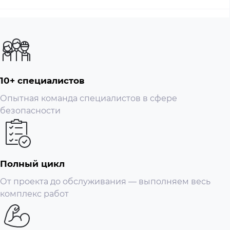
выполнения улучшенного интеллектуального
поиска, извлечения событий и объединения в
видеозаписи событий
Видео
Сжатие видео; H.265; H.264; H.264H; H.264B; MJPEG
(поддерживается только дополнительным
10+ специалистов
потоком)
Опытная команда специалистов в сфере
Умный кодек; Смарт H.265+; Смарт H.264+
безопасности
Частота видеокадров; Основной поток: 2688 ×
1520@(1–20 кадров/с)/2560 × 1440@(1–25/30 кадров/
с)
дополнительный поток: 704 × 576@(1–25 кадров в
Полный цикл
секунду)/704 × 480@(1–30 кадров в секунду)
От проекта до обслуживания — выполняем весь
*Приведенные выше значения представляют
комплекс работ
собой максимальные частоты кадров каждого
потока; для нескольких потоков значения будут
зависеть от общей емкости кодирования.