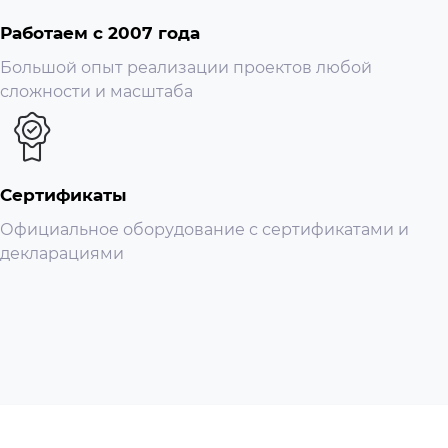
Возможность потоковой передачи; 2 потока
Работаем с 2007 года
Разрешение; 4М (2688×1520/2560×1440); 3М (2304 ×
Большой опыт реализации проектов любой
1296); 1080р (1920×1080); 1,3 МБ (1280 × 960); 720p
сложности и масштаба
(1280×720); Д1 (704×576/704×480); VGA (640×480);
КИФ (352 × 288/352 × 240)
Управление скоростью передачи данных; VBR;
CBR
Сертификаты
Скорость передачи видео; H.264: 32 кбит/с–6144
Официальное оборудование с сертификатами и
кбит/с;
декларациями
H.265: 12 кбит/с–6144 кбит/с
День/Ночь; Цвет/Ч/Б
BLC; Да
HLC; Да
WDR; 120 дБ
Баланс белого; Авто; естественный; уличный
фонарь; открытый; ручной; региональный
индивидуальный