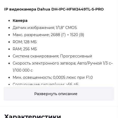
IP видеокамера Dahua DH-IPC-HFW2449TL-S-PRO
Камера
Датчик изображения; 1/1,8" CMOS
Макс. разрешение; 2688 (Г) × 1520 (В)
ROM; 128 МБ
RAM; 256 МБ
Система сканирования; Прогрессивный
Скорость электронного затвора; Авто/Ручной 1/3 с–
1/100 000 с
Мин. освещенность; 0,0005 люкс при F1.0
Соотношение сигнал/шум; >56 дБ
Расстояние освещения; До 50 м (теплый свет)
Развернуть описание
Управление включением/выключением
осветителя; Авто;Ручной
Номер осветителя; 4 (Теплый свет)
Характеристики