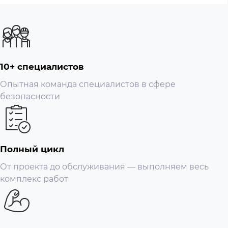
кадров в секунду.
NTSC: 1 к/с – 30 к/с.
Битрейт видео; 32 Кбит/с – 6144 Кбит/с на канал
Сэмплирование звука; 8 кГц, 16 бит на канал
Аудио битрейт; 64 Кбит/с на канал
10+ специалистов
Тип битрейта; Видеопоток и композитный поток.
Опытная команда специалистов в сфере
Видеовыход; 1 HDMI, 1 VGA
безопасности
VGA: 1920 × 1080, 1280 × 1024, 1280 × 720
HDMI: 3840 × 2160, 1920 × 1080, 1280 × 1024, 1280 × 720
Он изменяется на 1920 × 1080, 1280 × 1024, 1280 × 720,
когда в режиме AI выбран Face или IVS & SMD.
Полный цикл
Многоэкранный дисплей; Когда режим расширения
От проекта до обслуживания — выполняем весь
IP не включен: 1/4/8/9/16
комплекс работ
Когда включен режим расширения IP: 1/4/8/9/16/25
Доступ к камере стороннего производителя; Onvif,
RTSP, Panasonic, Sony, Axis, Arecont, Pelco, Canon,
Samsung