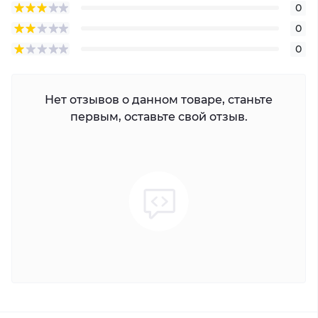
0
доступ к HDCVI, AHD, TVI и CVBS.
0
Вход камеры; 1. CVI: 5MP, 4MP, 1080p@25/30 кадров в
0
секунду, 720p@50/60 кадров в секунду, 720p@25/30
кадров в секунду.
2. TVI: 5MP, 4MP, 1080p@25/30, 720p@25/30 кадров в
Нет отзывов о данном товаре, станьте
секунду.
первым, оставьте свой отзыв.
3. AHD: 5MP, 4MP, 1080p@25/30, 720p@25/30 кадров в
секунду.
Вход для IP-камеры; 16 + 8 каналов, каждый канал до
6MP
Емкость кодирования; Все каналы 5M-N (1 fps–10 fps);
4M-N/1080p (1 к/с –15 к/с); 1080N/720p/960H/D1/CIF (1 к/с
–25/30 к/с)
Двухпоточный; Поддерживается (D1/CIF (1 к/с до 15
кадров в секунду)).
Частота кадров видео; PAL: 1 кадр в секунду – 25