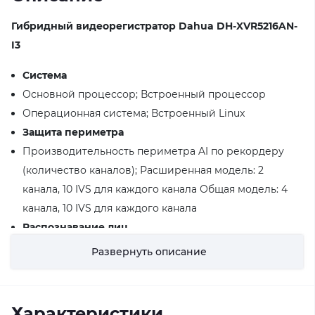
Гибридный видеорегистратор Dahua DH-XVR5216AN-
I3
Система
Основной процессор; Встроенный процессор
Операционная система; Встроенный Linux
Защита периметра
Производительность периметра AI по рекордеру
(количество каналов); Расширенная модель: 2
канала, 10 IVS для каждого канала Общая модель: 4
канала, 10 IVS для каждого канала
Распознавание лиц
Атрибуты лица; 6 атрибутов: пол, возрастные группы
Развернуть описание
(6), очки, выражения (8), маска для лица, борода,
одновременно отображаются до четырех панелей
обнаружения.
Характеристики