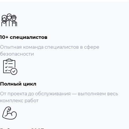
Благодаря встроенной интеллектуальной
видеоаналитике, XVR имеет возможность
обнаружения и анализа движущихся объектов.
Позволяет обнаруживать в один период времени
несколько объектов. Поддерживает IVS правила, такие
10+ специалистов
как: обнаружение вторжения в зону, обнаружение
Опытная команда специалистов в сфере
пересечения заграждения, обнаружение изменения
безопасности
кадра, обнаружение оставленных и потерянных
объектов, распознавание лиц, подсчет посетителей.
Face Detection
Полный цикл
Это технология используется в различных
От проекта до обслуживания — выполняем весь
приложениях, позволяет определить и сохранить фото
комплекс работ
лица и выполнить поиск.
Smart поиск
Данная функция позволяет детально увидеть детекцию