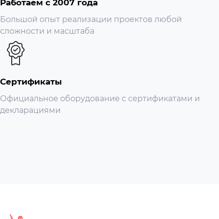
Работаем с 2007 года
движения в выбранной области воспроизведения. Это
Большой опыт реализации проектов любой
очень удобно при возникновении аварийных
сложности и масштаба
ситуаций.
АНАЛОГОВЫЕ КАНАЛЫ (BNC)
Сертификаты
IP КАНАЛЫ
Официальное оборудование с сертификатами и
декларациями
ВИДЕО КОДЕКИ
МАКС. РАЗРЕШЕНИЕ ЗАПИСИ
КОЛИЧЕСТВО HDD
ПОДДЕРЖИВАЕМАЯ ЕМКОСТЬ HDD
АУДИО ВХОДЫ
КОЛИЧЕСТВО ВИДЕОВЫХОДОВ