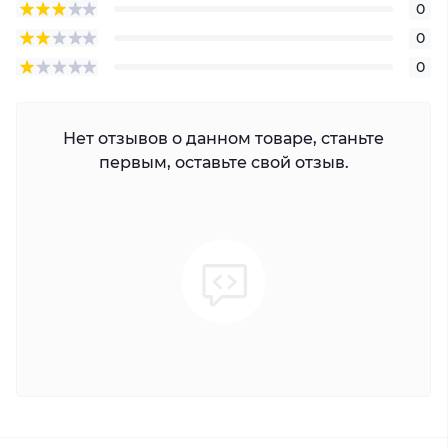
0
Интегрированный дизайн может уменьшить
0
проблемы с электропроводкой, что делает его более
0
экономичным и удобным для установки.
Передача на большие расстояния
Нет отзывов о данном товаре, станьте
Система HDCVI поддерживает передачу на большие
первым, оставьте свой отзыв.
расстояния по коаксиальному кабелю и UTP, макс. 700
м для 4K / 4Mп, 800 м для 1080p и 1200 м для 720p.
Smart Fan
Эта функция обеспечивает автоматическое включение
или выключение вентилятора в зависимости от
температуры процессора, что позволит продлить срок
службы вентилятора, а также уменьшить от него шум.
Видео аналитика IVS