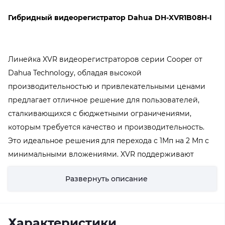
Гибридный видеорегистратор Dahua DH-XVR1B08H-I
Линейка XVR видеорегистраторов серии Cooper от
Dahua Technology, обладая высокой
производительностью и привлекательными ценами
предлагает отличное решение для пользователей,
сталкивающихся с бюджетными ограничениями,
которым требуется качество и производительность.
Это идеальное решения для перехода с 1Мп на 2 Мп с
минимальными вложениями. XVR поддерживают
кодек H.265+. Поддерживает все популярные форматы
Развернуть описание
HDCVI, AHD, TVI, CVBS, IP позволяет легко
интегрировать оборудование в различные системы
видеонаблюдения.
Характеристики