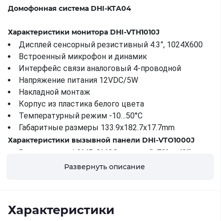
Домофонная система DHI-KTA04
Характеристики монитора DHI-VTH1010J
Дисплей сенсорный резистивный 4.3”, 1024X600
Встроенный микрофон и динамик
Интерфейс связи аналоговый 4-проводной
Напряжение питания 12VDC/5W
Накладной монтаж
Корпус из пластика белого цвета
Температурный режим -10…50°С
Габаритные размеры 133.9x182.7x17.7mm
Характеристики вызывной панели DHI-VTO1000J
Видеомодуль 1.3MP CMOS камера (h:70°, v:40°)
Минимальная освещенность 0 люкс (ИК
Развернуть описание
подсветка)
Интерфейс связи 4-проводная аналоговая линия
1 аудиовыход для динамика, 1 аудиовход для
Характеристики
микрофона, подключение кнопки выхода, датчика