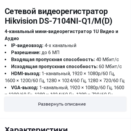
Сетевой видеорегистратор
Hikvision DS-7104NI-Q1/M(D)
4-канальный мини-видеорегистратор 1U Видео и
Аудио
IP-видеовход:
4-х канальный
Разрешение:
до 6 МП
Входящая пропускная способность:
40 Мбит/с
Исходящая пропускная способность:
60 Мбит/с
HDMI-выход:
1-канальный, 1920 × 1080p/60 Гц,
1600 × 1200/60 Гц, 1280 × 1024/60 Гц, 1280 × 720/60 Гц
VGA-выход:
1-канальный, 1920 × 1080p/60 Гц, 1600
× 1200/60 Гц, 1280 × 1024/60 Гц, 1280 × 720/60 Гц
Режим видеовыхода:
Одновременный выход
Развернуть описание
HDMI/VGA
Расшифровка
Формат
Характеристики
декодирования:
H.265+/H.265/H.264+/H.264