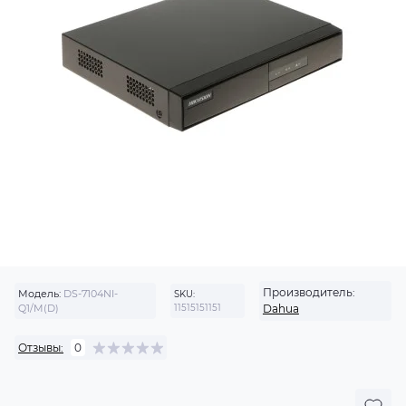
Производитель:
Модель:
DS-7104NI-
SKU:
Q1/M(D)
11515151151
Dahua
Отзывы:
0