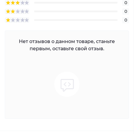
USB-интерфейс:
Задняя панель: 2 × USB 2.0
0
Общий
0
Источник питания:
12 В постоянного тока, 1,5 А
0
Потребление:
≤ 10 Вт
Рабочая температура:
от -10 до +55º C
Рабочая влажность:
10% до 90%
Нет отзывов о данном товаре, станьте
Размеры (Ш × Г × В):
265 × 223 × 48 мм
первым, оставьте свой отзыв.
Масса:
≤ 1 кг
Сертификация:
CE
Сертификация CE:
ЭН50130-4, ЭН 61000-3-2, ЭН
61000-3-3