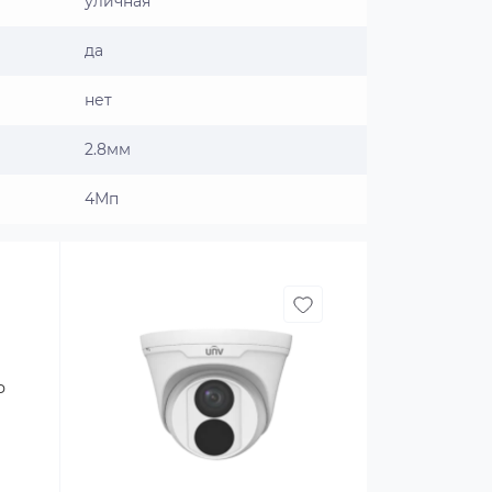
уличная
да
нет
2.8мм
4Мп
P