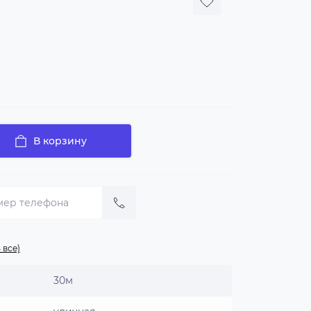
В корзину
 все)
30м