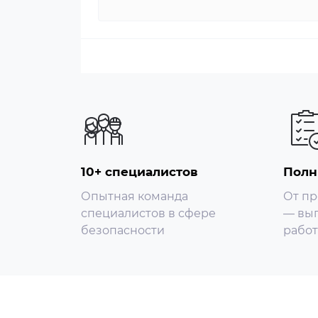
10+ специалистов
Полн
Опытная команда
От пр
специалистов в сфере
— вып
безопасности
работ