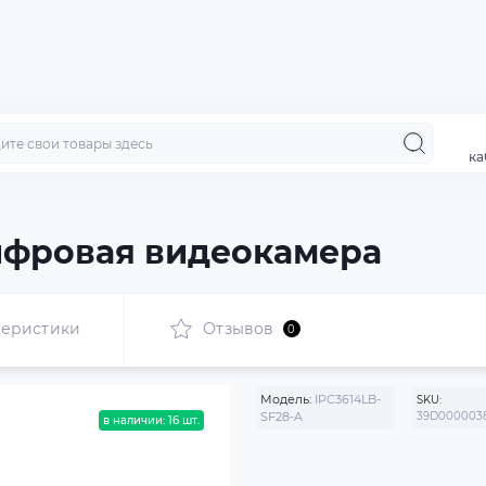
ка
ифровая видеокамера
теристики
Отзывов
0
Модель:
IPC3614LB-
SKU:
SF28-A
39D000003
в наличии: 16 шт.