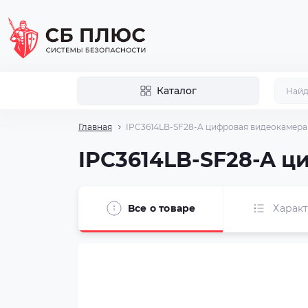
Каталог
Главная
IPC3614LB-SF28-A цифровая видеокамера
IPC3614LB-SF28-A ц
Все о товаре
Харак