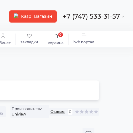
+7 (747) 533-31-57
Kaspi магазин
0
закладки
b2b портал
бинет
корзина
Производитель:
Отзывы:
0
80
Uniview