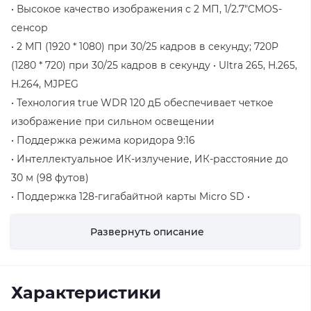
• Высокое качество изображения с 2 МП, 1/2.7"CMOS-
сенсор
• 2 МП (1920 * 1080) при 30/25 кадров в секунду; 720P
(1280 * 720) при 30/25 кадров в секунду • Ultra 265, H.265,
H.264, MJPEG
• Технология true WDR 120 дБ обеспечивает четкое
изображение при сильном освещении
• Поддержка режима коридора 9:16
• Интеллектуальное ИК-излучение, ИК-расстояние до
30 м (98 футов)
• Поддержка 128-гигабайтной карты Micro SD •
Устойчивость к вандализму IK10
Развернуть описание
• Степень защиты IP67
• Поддержка источника питания PoE
• 3-Осевой
Характеристики