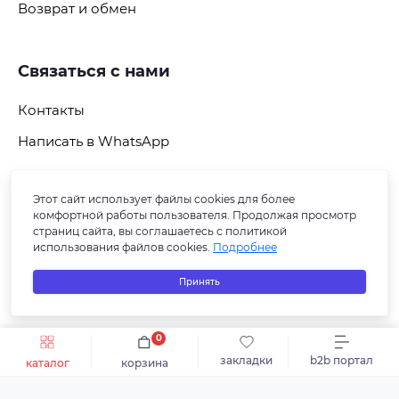
Возврат и обмен
Связаться с нами
Контакты
Написать в WhatsApp
Этот сайт использует файлы cookies для более
Подпишитесь на рассылку
комфортной работы пользователя. Продолжая просмотр
страниц сайта, вы соглашаетесь с политикой
использования файлов cookies.
Подробнее
Принять
0
Быстрый заказ
В корзину
закладки
b2b портал
каталог
корзина
© 2026 СБ ПЛЮС-В. Все права защищены.