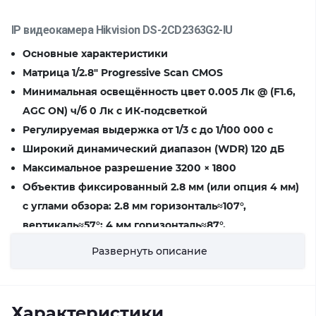
IP видеокамера Hikvision DS-2CD2363G2-IU
Основные характеристики
Матрица 1/2.8″ Progressive Scan CMOS
Минимальная освещённость цвет 0.005 Лк @ (F1.6,
AGC ON) ч/б 0 Лк с ИК-подсветкой
Регулируемая выдержка от 1/3 с до 1/100 000 с
Широкий динамический диапазон (WDR) 120 дБ
Максимальное разрешение 3200 × 1800
Объектив фиксированный 2.8 мм (или опция 4 мм)
с углами обзора: 2.8 мм горизонталь≈107°,
вертикаль≈57°; 4 мм горизонталь≈87°,
вертикаль≈46°
Развернуть описание
Поддержка ИК-подсветки до ≈30 м, длина волны
850 нм
Кодеки видео H.265+ / H.265 / H.264+ / H.264
Характеристики