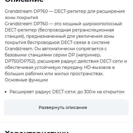
Grandstream DP760 — DECT‑репитер для расширения
зоны покрытия
Grandstream DP760 — это мощный широкополосный
DECT‑репитер (беспроводная ретрансляционная
станция), предназначенный для увеличения зоны
покрытия беспроводной DECT‑связи в системе
Grandstream. Он автоматически сопрягается с
базовыми станциями серии DP (например,
DP750/DP752), расширяя радиус действия DECT‑сети и
обеспечивая устойчивую передачу HD‑вызовов в
больших рабочих или жилых пространствах.
Основные функции
Расширяет радиус DECT‑сети: до 300 м на открытом
пространстве и до 50 м в помещении для большей
Развернуть описание
мобильности пользователей.
Поддерживает до 2 одновременных HD‑вызовов для
качественной передачи речи.
Автоматическое или ручное сопряжение с базовой