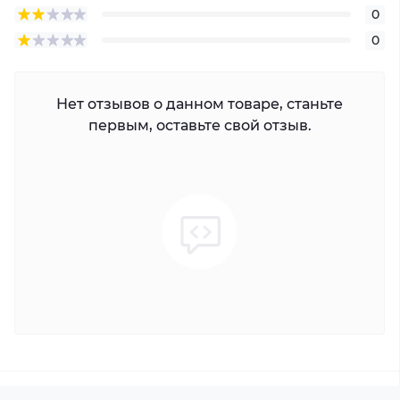
0
Расширение DECT‑сети Grandstream в офисных и
0
коммерческих помещениях.
Увеличение зоны покрытия для мобильных
DECT‑телефонов и звонков.
Нет отзывов о данном товаре, станьте
Дополнение существующих DECT‑базовых станций
первым, оставьте свой отзыв.
для больших объектов.