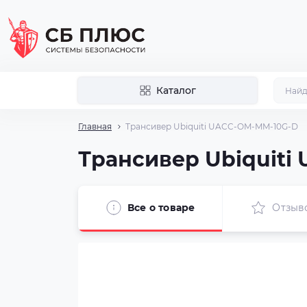
Каталог
Главная
Трансивер Ubiquiti UACC-OM-MM-10G-D
Трансивер Ubiquit
Все о товаре
Отзыв