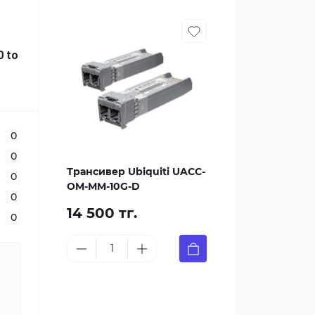
0 to
0
0
Трансивер Ubiquiti UACC-
0
OM-MM-10G-D
0
14 500 тг.
0