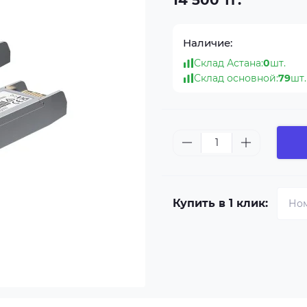
14 500 тг.
Наличие:
Склад Астана:
0
шт.
Склад основной:
79
шт.
Купить в 1 клик: