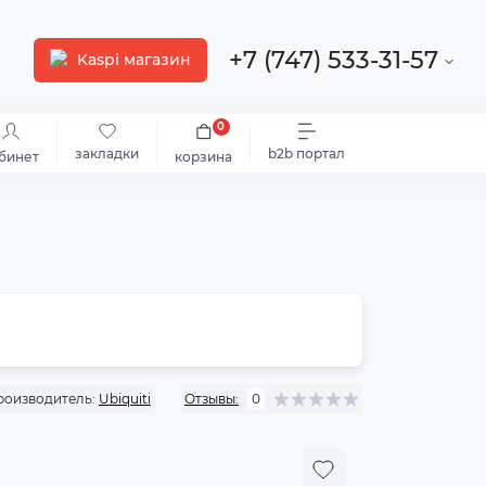
+7 (747) 533-31-57
Kaspi магазин
0
закладки
b2b портал
бинет
корзина
роизводитель:
Ubiquiti
Отзывы:
0