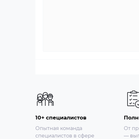
10+ специалистов
Полн
Опытная команда
От пр
специалистов в сфере
— вып