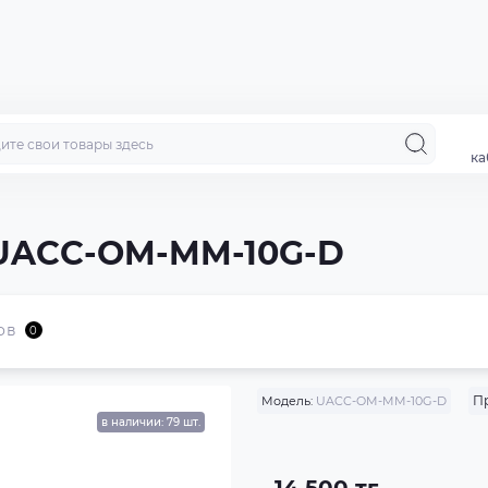
ка
i UACC-OM-MM-10G-D
ов
0
П
Модель:
UACC-OM-MM-10G-D
в наличии: 79 шт.