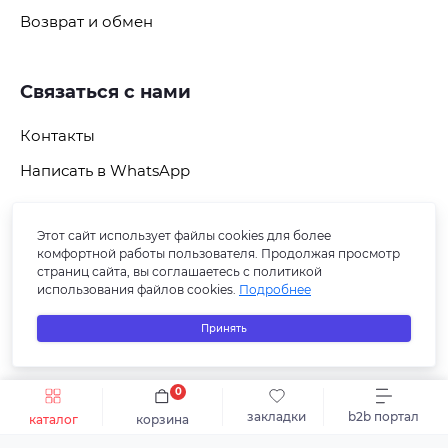
Возврат и обмен
Связаться с нами
Контакты
Написать в WhatsApp
Этот сайт использует файлы cookies для более
Подпишитесь на рассылку
комфортной работы пользователя. Продолжая просмотр
страниц сайта, вы соглашаетесь с политикой
использования файлов cookies.
Подробнее
Принять
0
Быстрый заказ
В корзину
закладки
b2b портал
каталог
корзина
© 2026 СБ ПЛЮС-В. Все права защищены.