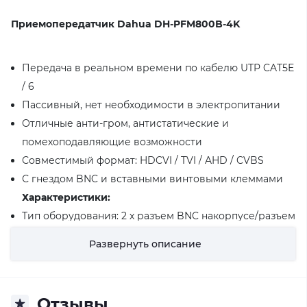
Приемопередатчик Dahua DH-PFM800B-4K
Передача в реальном времени по кабелю UTP CAT5E
/ 6
Пассивный, нет необходимости в электропитании
Отличные анти-гром, антистатические и
помехоподавляющие возможности
Совместимый формат: HDCVI / TVI / AHD / CVBS
С гнездом BNC и вставными винтовыми клеммами
Характеристики:
Тип оборудования: 2 х разъем BNC накорпусе/разъем
для подключения витойпары под зажим
Развернуть описание
Назначение оборудования: Передача
HDTVI/HDCVI/AHD видеосигнала по кабелю витой
паре CAT5 и CAT6 до 300 м
Отзывы