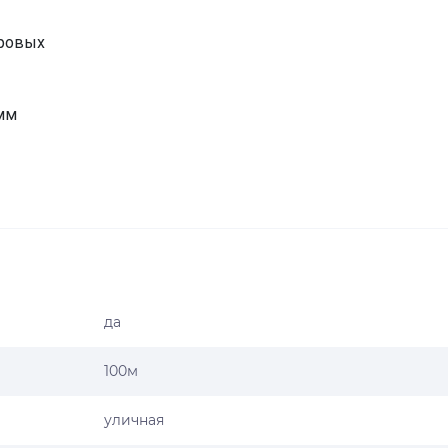
фровых
 мм
9°
ический, ручной
да
100м
 Дальность ИК-подсветки: до 100 м
уличная