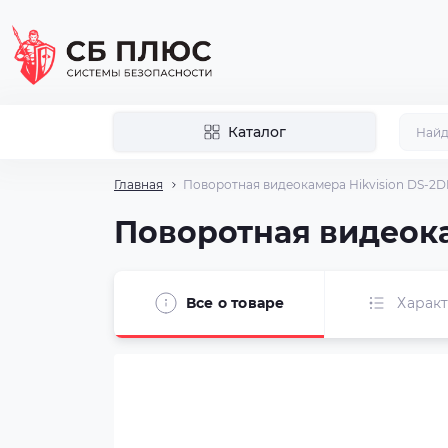
Каталог
Главная
Поворотная видеокамера Hikvision DS-2D
Поворотная видеока
Все о товаре
Харак