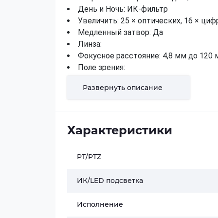
День и Ночь: ИК-фильтр
Увеличить: 25 × оптических, 16 × ци
Медленный затвор: Да
Линза:
Фокусное расстояние: 4,8 мм до 120
Поле зрения:
Горизонтальное поле зрения: 57,6°–2,5°
Развернуть описание
Вертикальное поле зрения: 34,4°–1,4°
Диагональное поле зрения: от 64,5° до 2,
Характеристики
Фокус: Автоматический, полуавтомат
Диафрагма: Макс. F1.6
PT/PTZ
Скорость зума: Приблизительно 3,6 с.
Осветитель:
ИК/LED подсветка
Тип дополнительного света: ИК
Дополнительный световой диапазон:
Исполнение
ПТЗ: