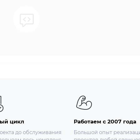
1280 × 960, 1280 × 720)
1280 × 960, 1280 × 720)
0 × 480, 352 × 288)
0 × 480, 352 × 240)
280 × 960, 1280 × 720, 704 × 576, 640 × 480, 352 × 288)
280 × 960, 1280 × 720, 704 × 480, 640 × 480, 352 × 240)
.264
ый цикл
Работаем с 2007 года
JPEG
оекта до обслуживания
Большой опыт реализац
олняем весь комплекс
проектов любой сложнос