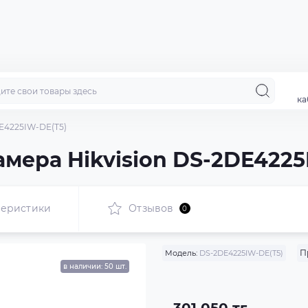
ка
E4225IW-DE(T5)
мера Hikvision DS-2DE4225
теристики
Отзывов
0
П
Модель:
DS-2DE4225IW-DE(T5)
в наличии: 50 шт.