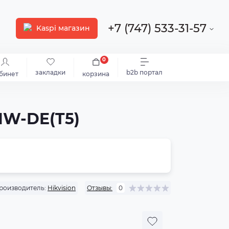
+7 (747) 533-31-57
Kaspi магазин
0
закладки
b2b портал
бинет
корзина
IW-DE(T5)
роизводитель:
Hikvision
Отзывы:
0