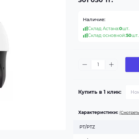
301 050 тг.
Наличие:
Склад Астана:
0
шт.
Склад основной:
50
шт.
Купить в 1 клик:
Характеристики:
(Смотреть
PT/PTZ