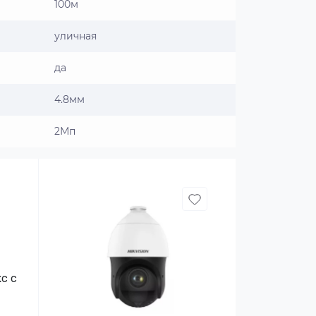
100м
уличная
да
4.8мм
2Мп
кс с