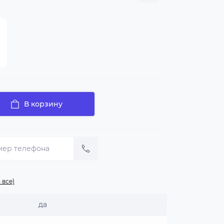
В корзину
 все)
да