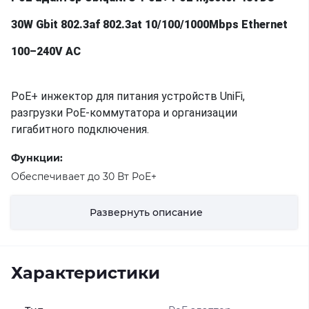
30W Gbit 802.3af 802.3at 10/100/1000Mbps Ethernet
100–240V AC
PoE+ инжектор для питания устройств UniFi,
разгрузки PoE-коммутатора и организации
гигабитного подключения.
Функции:
Обеспечивает до 30 Вт PoE+
Совместимость со всеми PoE-устройствами
Развернуть описание
Защита от перенапряжения, пикового импульса и
перегрузки по току
Кабель переменного тока с заземлением
Характеристики
Динамический светодиодный индикатор,
показывающий устройство и текущий статус
Совместимость с проводкой и разъемами