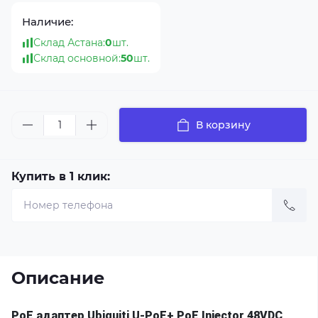
Наличие:
Склад Астана:
0
шт.
Склад основной:
50
шт.
В корзину
Купить в 1 клик:
Описание
PoE адаптер Ubiquiti U-PoE+ PoE Injector 48VDC