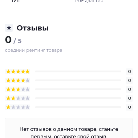
Тип
PoE адаптер
TOUGHCable™ для оптимальной защиты от
электростатического разряда
Отзывы
0
/ 5
средний рейтинг товара
0
0
0
0
0
Нет отзывов о данном товаре, станьте
первым, оставьте свой отзыв.