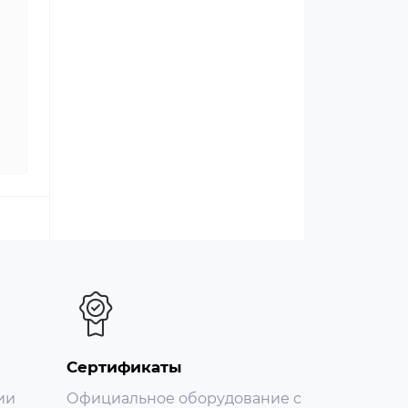
ного
ных
АА,
ы.
Д и
Сертификаты
ии
Официальное оборудование с