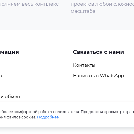
ие скорости порта. 2. Отображение коэффициента
олняем весь комплекс
проектов любой сложнос
а. 3. Отображение информации о топологии. 4. Отображен
масштаба
в и устройств. 6. Удаленное обновление устройства.
, EN IEC 61000-3-2: 2019, EN 61000-3-3: 2013+A1: 2019, EN
А11: 2020)
013, IEC 62368-1: 2014 (второе издание))
мация
Связаться с нами
EU), Reach (Регламент (ЕС) № 1907/2006)
Контакты
а
Написать в WhatsApp
 и обмен
ля более комфортной работы пользователя. Продолжая просмотр стран
ия файлов cookies.
Подробнее
© 2026 СБ ПЛЮС-В. Все права защищены.