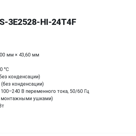
DS-3E2528-HI-24T4F
,00 мм × 43,60 мм
0 °C
без конденсации)
 (без конденсации)
100–240 В переменного тока, 50/60 Гц
а монтажными ушками)
Вт
ожидания:
14 Вт
4 × гигабитных оптоволоконных порта