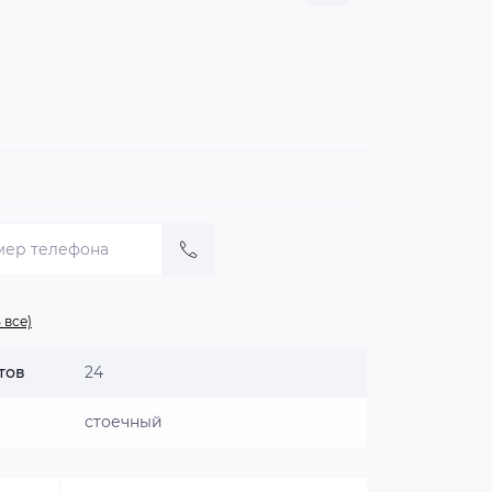
 все)
тов
24
стоечный