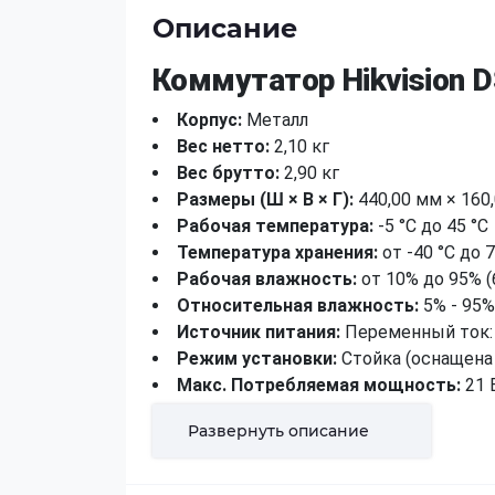
Описание
Коммутатор Hikvision 
Корпус:
Металл
Вес нетто:
2,10 кг
Вес брутто:
2,90 кг
Размеры (Ш × В × Г):
440,00 мм × 160
Рабочая температура:
-5 °C до 45 °C
Температура хранения:
от -40 °C до 7
Рабочая влажность:
от 10% до 95% (
Относительная влажность:
5% - 95%
Источник питания:
Переменный ток: 
Режим установки:
Стойка (оснащен
Макс. Потребляемая мощность:
21 
Потребляемая мощность в режиме 
Развернуть описание
Защита от перенапряжения:
6 кВ
Параметры сети
Порты:
24 × гигабитных порта RJ45, 