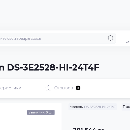
ка
n DS-3E2528-HI-24T4F
теристики
Отзывов
0
Про
Модель:
DS-3E2528-HI-24T4F
в наличии: 0 шт.