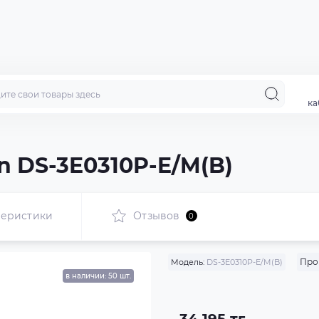
ка
n DS-3E0310P-E/M(B)
теристики
Отзывов
0
Про
Модель:
DS-3E0310P-E/M(B)
в наличии: 50 шт.