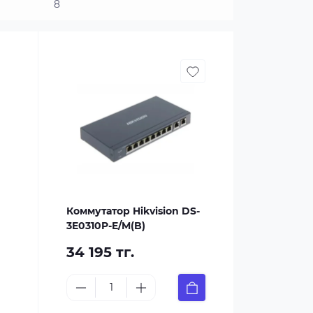
8
Коммутатор Hikvision DS-
3E0310P-E/M(B)
34 195 тг.