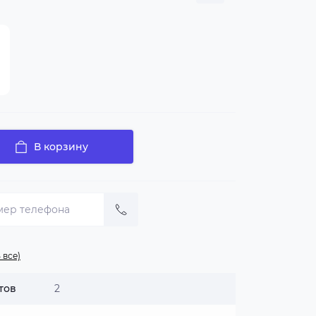
В корзину
 все)
тов
2