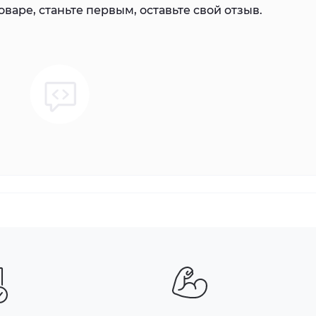
варе, станьте первым, оставьте свой отзыв.
0 м. Эффективность работы на большом расстоянии может
 кабеля
, EN IEC 61000-3-2: 2019, EN 61000-3-3: 2013+A1: 2019, EN
А11: 2020)
13, IEC 62368-1: 2014 (второе издание), CE-LVD (EN 62368-
); Reach (Регламент (ЕС) № 19072006)