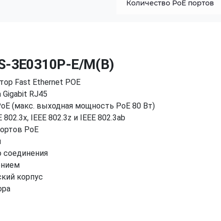
Количество PoE портов
DS-3E0310P-E/M(B)
ор Fast Ethernet POE
 Gigabit RJ45
 PoE (макс. выходная мощность PoE 80 Вт)
 802.3x, IEEE 802.3z и IEEE 802.3ab
портов PoE
м
о соединения
ением
кий корпус
ора