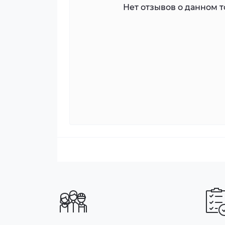
Нет отзывов о данном то
Макс. мощность порта: 30 Вт
Бюджет мощности PoE: 80 Вт
Дальний диапазон: порты 1–8: до 30
зависеть от модели камеры и состояния
ЭМС: CE-EMC (EN 55032: 2015+A11: 2020
50130-4: 2011+A1: 2014, EN 55035: 2017+
Безопасность: CB (AMD1:2009, AMD2:20
2014+A11: 2017)
CE-RoHS (201165EU); WEEE (2012-19ЕС