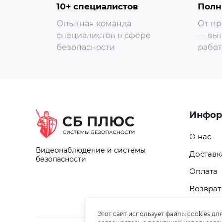
10+ специалистов
Полн
Опытная команда
От пр
специалистов в сфере
— вып
безопасности
работ
Инфор
О нас
Видеонаблюдение и системы
Доставк
безопасности
Оплата
Возврат
Этот сайт использует файлы cookies д