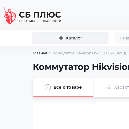
Каталог
Главная
Коммутатор Hikvision DS-3E0310P-E/M(B)
Коммутатор Hikvisio
Все о товаре
Харак