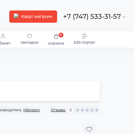
+7 (747) 533-31-57
Kaspi магазин
0
закладки
b2b портал
бинет
корзина
изводитель:
Hikvision
Отзывы:
0