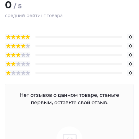
0
/ 5
Гбит/с
Коннектор SFP+ к SFP+
средний рейтинг товара
Пассивный медный кабель
0
0
0
0
0
Нет отзывов о данном товаре, станьте
первым, оставьте свой отзыв.