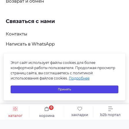
Возврат и обмен
Связаться с нами
Контакты
Написать в WhatsApp
Этот сайт использует файлы cookies для более
Подпишитесь на рассылку
комфортной работы пользователя. Продолжая просмотр
страниц сайта, вы соглашаетесь с политикой
использования файлов cookies.
Подробнее
Принять
0
Быстрый заказ
В корзину
закладки
b2b портал
каталог
корзина
© 2026 СБ ПЛЮС-В. Все права защищены.