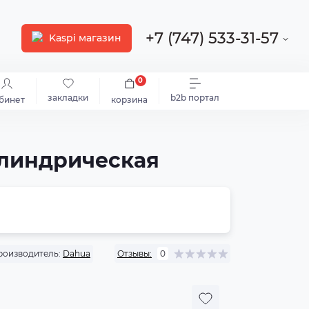
+7 (747) 533-31-57
Kaspi магазин
0
закладки
b2b портал
бинет
корзина
илиндрическая
роизводитель:
Dahua
Отзывы:
0