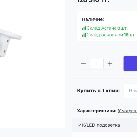
128 510 тг.
Наличие:
Склад Астана:
0
шт.
Склад основной:
18
шт.
Купить в 1 клик:
Характеристики:
(Смотреть
ИК/LED подсветка