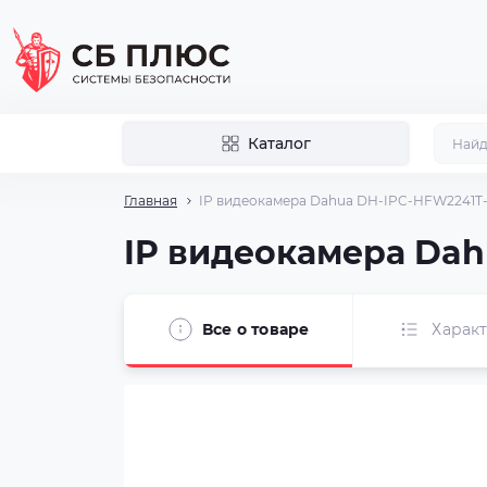
Каталог
Главная
IP видеокамера Dahua DH-IPC-HFW2241T
IP видеокамера Da
Все о товаре
Харак