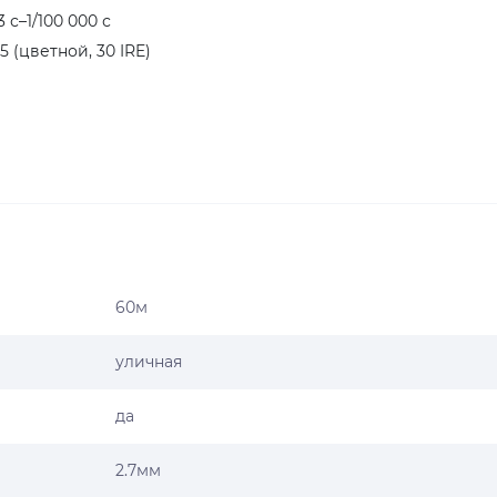
с–1/100 000 с
 (цветной, 30 IRE)
диод)
осветителя; Авто; Вручную
ворота; Панорамирование: 0°–360°
60м
уличная
офокальный
да
2.7мм