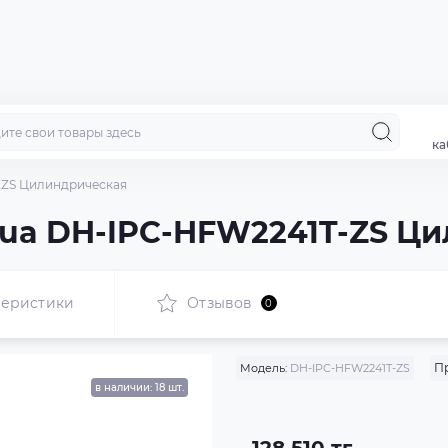
ка
-ZS Цилиндрическая
hua DH-IPC-HFW2241T-ZS Ц
теристики
Отзывов
0
П
Модель:
DH-IPC-HFW2241T-ZS
в наличии: 18 шт.