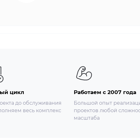
отока
80 × 960); 720p (1280 × 720); D1 (704 × 576/704 × 480); VGA (640
бит/с
личный фонарь; на открытом воздухе; Вручную; региональны
ый цикл
Работаем с 2007 года
оекта до обслуживания
Большой опыт реализац
олняем весь комплекс
проектов любой сложнос
масштаба
области, прямоугольные)
и)