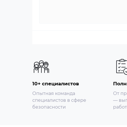
Возможность потоковой передачи; 2 п
Разрешение; 1080p (1920 × 1080); 1,3М (12
480); CIF (352 × 288/352 × 240)
Управление битрейтом; ЦБР/ВБР
Битрейт видео; H.264: 32 кбит/с –6144 к
H.265: 12 кбит/с –6144 кбит/с
День/Ночь; Авто (ICR) / цвет / ч / б
BLC; Да
HLC; Да
WDR; 120 дБ
Баланс белого; Авто; естественный; у
10+ специалистов
Полн
обычай
Опытная команда
От пр
Управление усилением; Вручную; Авто
специалистов в сфере
— вып
Шумоподавление; 3D NR
безопасности
работ
Обнаружение движения; ВЫКЛ/ВКЛ (4 
Интересный регион (RoI); Да (4 област
Интеллектуальное освещение; Да