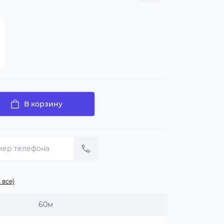
В корзину
 все)
60м