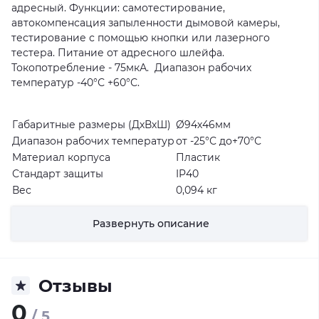
адресный. Функции: самотестирование,
автокомпенсация запыленности дымовой камеры,
тестирование с помощью кнопки или лазерного
тестера. Питание от адресного шлейфа.
Токопотребление - 75мкА. Диапазон рабочих
температур -40°С +60°С.
Габаритные размеры (ДхВхШ)
Ø94х46мм
Диапазон рабочих температур
от -25°С до+70°С
Материал корпуса
Пластик
Стандарт защиты
IP40
Вес
0,094 кг
Питание
24±4 В
Гарантийный срок
нет
Развернуть описание
Бренд
Рубеж
Отзывы
0
/ 5