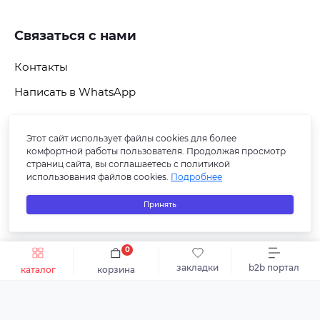
Связаться с нами
Контакты
Написать в WhatsApp
Этот сайт использует файлы cookies для более
Подпишитесь на рассылку
комфортной работы пользователя. Продолжая просмотр
страниц сайта, вы соглашаетесь с политикой
использования файлов cookies.
Подробнее
Принять
0
Быстрый заказ
В корзину
закладки
b2b портал
каталог
корзина
© 2026 СБ ПЛЮС-В. Все права защищены.