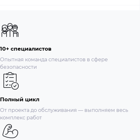
В качестве операционной системы используется
фирменное программное обеспечение AirOS.
Последнее предоставляет полный доступ ко всем
необходимым настройкам и параметрам, а простой и
продуманный графический интерфейс позволяет
10+ специалистов
отказаться от использования командной строки, что
Опытная команда специалистов в сфере
существенно сокращает время конфигурирования
безопасности
устройства.
Процессор
Atheros MIPS 24KC, 400 МГц
Оперативная память
32 MБ SDRAM, 8 MБ Flash
Полный цикл
1х 10/100 Мбит/с BASE-TX
Сетевой интерфейс
Ethernet (RJ45)
От проекта до обслуживания — выполняем весь
Ширина канала
5/10/20/40 МГц
комплекс работ
Программное
AirOS v.5
обеспечение