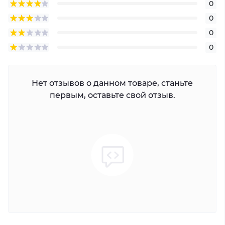
0
0
0
Из-за рабочей частоты точка доступа поддерживает
мировые стандарты беспроводной связи только
0
ревизий 802.11b/g/n, а также фирменный протокол
передачи данных AirMax. Последний базируется на
Нет отзывов о данном товаре, станьте
технологии TDMA-поллинга, что гарантирует
первым, оставьте свой отзыв.
отсутствие коллизий при передаче пакетов в
нагруженных PtMP сетях. Вне зависимости от
выбранного способа передачи данных, скорость
обмена пакетами может составить чуть до 150 мбит/с.
Сетевой интерфейс airMAX NanoStation M2 loco LocoM2
включает в себя только один порт Ethernet, через
который точка доступа сообщается с остальной ЛВС и
получает питание по схеме PassivePoe 24V.