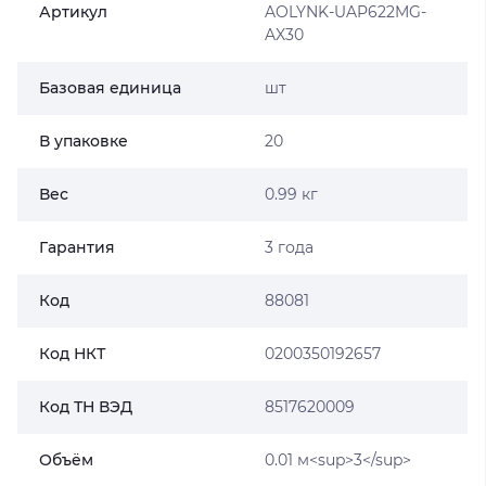
Артикул
AOLYNK-UAP622MG-
AX30
Базовая единица
шт
В упаковке
20
Вес
0.99 кг
Гарантия
3 года
Код
88081
Код НКТ
0200350192657
Код ТН ВЭД
8517620009
Объём
0.01 м<sup>3</sup>