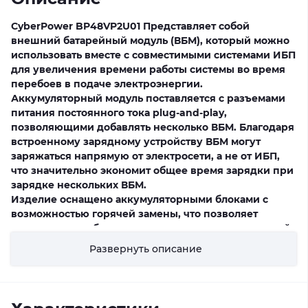
CyberPower BP48VP2U01 Представляет собой
внешний батарейный модуль (ВБМ), который можно
использовать вместе с совместимыми системами ИБП
для увеличения времени работы системы во время
перебоев в подаче электроэнергии.
Аккумуляторный модуль поставляется с разъемами
питания постоянного тока plug-and-play,
позволяющими добавлять несколько ВБМ. Благодаря
встроенному зарядному устройству ВБМ могут
заряжаться напрямую от электросети, а не от ИБП,
что значительно экономит общее время зарядки при
зарядке нескольких ВБМ.
Изделие оснащено аккумуляторными блоками с
возможностью горячей замены, что позволяет
пользователям безопасно заменять аккумуляторный
модуль, не прерывая подключенных нагрузок.
Развернуть описание
Герметичный свинцово-кислотный аккумулятор,
используемый в ВБМ, является стабильным и
безопасным, что обеспечивает надежную работу
системы питания. Спроектированный в