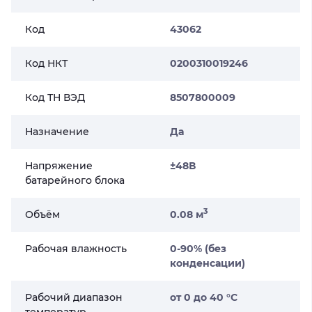
Код
43062
Код НКТ
0200310019246
Код ТН ВЭД
8507800009
Назначение
Да
Напряжение
±48В
батарейного блока
3
Объём
0.08 м
Рабочая влажность
0-90% (без
конденсации)
Рабочий диапазон
от 0 до 40 °С
температур