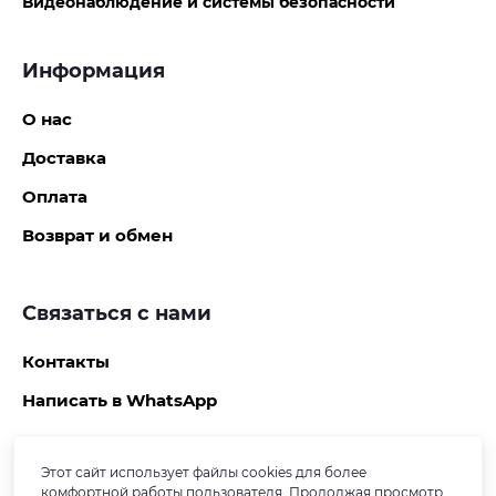
Видеонаблюдение и системы безопасности
Информация
О нас
Доставка
Оплата
Возврат и обмен
Связаться с нами
Контакты
Написать в WhatsApp
Этот сайт использует файлы cookies для более
Подпишитесь на рассылку
комфортной работы пользователя. Продолжая просмотр