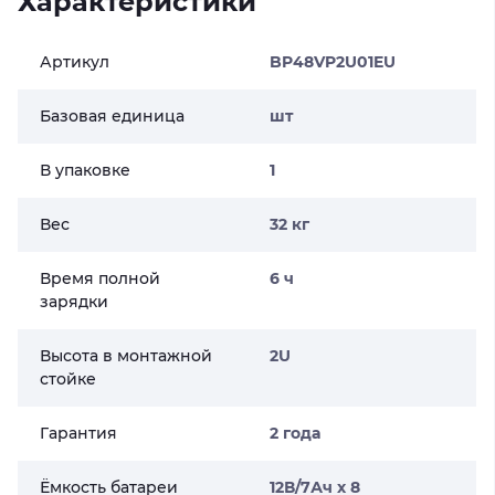
Характеристики
металлическом корпусе промышленного класса, он
подходит для центров обработки данных и
критически важных приложений.
Артикул
BP48VP2U01EU
Габариты (ШхВхГ) (мм): 433х86,5х500
Базовая единица
шт
В упаковке
1
Вес
32 кг
Время полной
6 ч
зарядки
Высота в монтажной
2U
стойке
Гарантия
2 года
Ёмкость батареи
12В/7Ач х 8