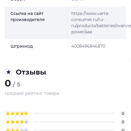
Ссылка на сайт
https://www.varta-
производителя
consumer.ru/ru-
ru/products/batteries/overvie
power/aaa
Штрихкод
4008496846870
Отзывы
0
/ 5
средний рейтинг товара
0
0
0