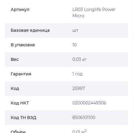
Высота - 44,5 мм
Артикул
LR03 Longlife Power
Вес - 11,4 гр
Micro
Напряжение - 1,5 Вт
Базовая единица
шт
В упаковке
10
Вес
0.03 кг
Гарантия
1 год
Код
25997
Код НКТ
0200002449306
Код ТН ВЭД
8506101100
3
Объём
0.01 м