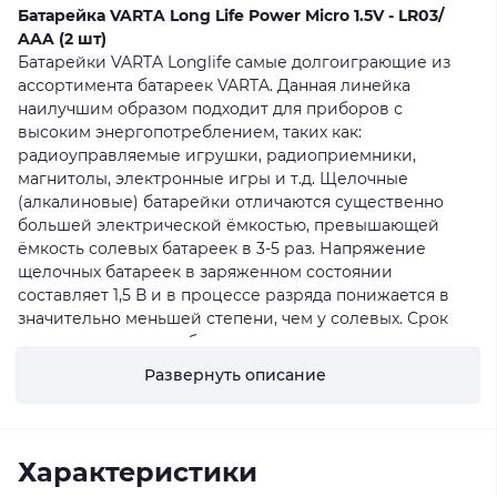
Батарейка VARTA Long Life Power Micro 1.5V - LR03/
AAA (2 шт)
Батарейки VARTA Longlife самые долгоиграющие из
ассортимента батареек VARTA. Данная линейка
наилучшим образом подходит для приборов с
высоким энергопотреблением, таких как:
радиоуправляемые игрушки, радиоприемники,
магнитолы, электронные игры и т.д. Щелочные
(алкалиновые) батарейки отличаются существенно
большей электрической ёмкостью, превышающей
ёмкость солевых батареек в 3-5 раз. Напряжение
щелочных батареек в заряженном состоянии
составляет 1,5 В и в процессе разряда понижается в
значительно меньшей степени, чем у солевых. Срок
хранения щелочных батареек значительно дольше.
Развернуть описание
Основные характеристики:
Ссылка IEC - LR03
Типоразмер - AAA
Характеристики
Диаметр - 10,5 мм