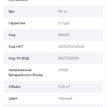
Вес
101 кг
Гарантия
2 года
Код
68406
Код НКТ
0200210240559
Код ТН ВЭД
8507202000
Напряжение
±192В
батарейного блока
3
Объём
0.25 м
Цвет
Чёрный