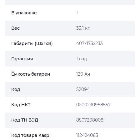
В упаковке
1
Вес
33.1 кг
Габариты (ШхГхВ)
407х173х233
Гарантия
1 год
Ёмкость батареи
120 Ач
Код
52094
Код НКТ
0200230958557
Код ТН ВЭД
8507208008
Код товара Kaspi
112424063