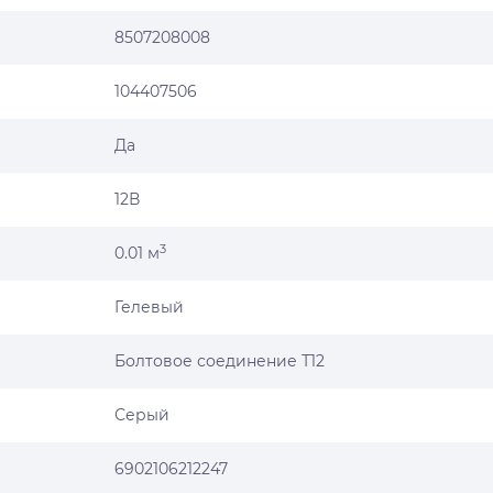
8507208008
104407506
Да
12В
3
0.01 м
Гелевый
Болтовое соединение Т12
Серый
6902106212247