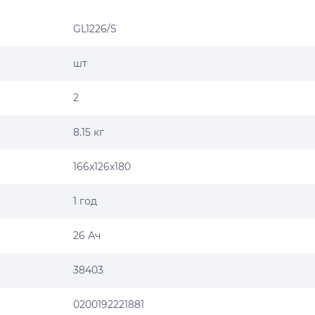
GL1226/S
шт
2
8.15 кг
166х126х180
1 год
26 Ач
38403
0200192221881