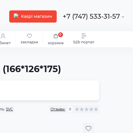
+7 (747) 533-31-57
Kaspi магазин
0
закладки
b2b портал
бинет
корзина
(166*126*175)
ль:
SVC
Отзывы:
0