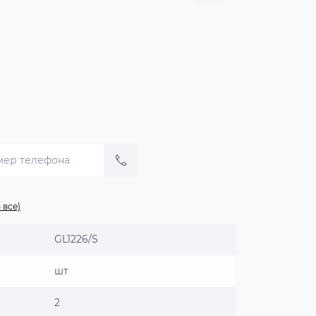
 все)
GL1226/S
шт
2