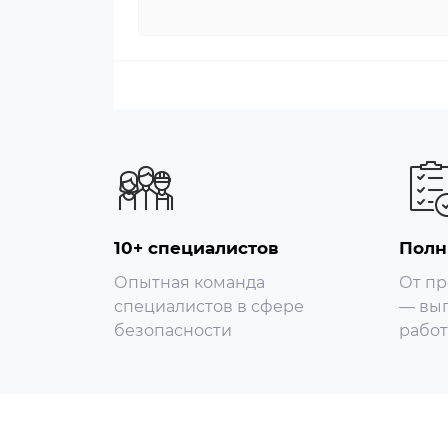
10+ специалистов
Полн
Опытная команда
От пр
специалистов в сфере
— вып
безопасности
работ