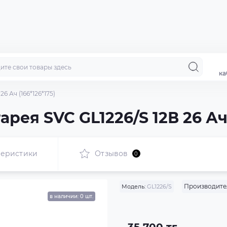
ка
6 Ач (166*126*175)
рея SVC GL1226/S 12В 26 Ач 
теристики
Отзывов
0
Производите
Модель:
GL1226/S
в наличии: 0 шт.