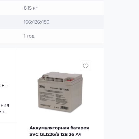
8.15 кг
166х126х180
1 год
GEL-
ания
ях.
Аккумуляторная батарея
SVC GL1226/S 12В 26 Ач