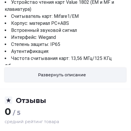
Устройство чтения карт Value 1802 (EM и MF и
клавиатура)
Считыватель карт: Mifare1/EM
Корпус: материал PC+ABS
Встроенный звуковой сигнал
Интерфейс: Wiegand
Степень защиты: IP65
Аутентификация:
Частота считывания карт: 13,56 МГц/125 КГц
Общие:
Источник питания: 12 В постоянного тока
Развернуть описание
Рабочая температура: -20 °C до +65 °C
Рабочая влажность: 10% - 90% (без конденсации)
Размеры: 115,9 × 43,3 × 17 мм
Отзывы
Установка: крепление на стену с помощью винтов;
не поддерживает распределительную коробку
0
/ 5
Клавиатура:
средний рейтинг товара
Без клавиатуры (DS-K1802E и DS-K1802M)
Клавиатура с 12 клавишами (0~9, *, #) (DS-K1802EK