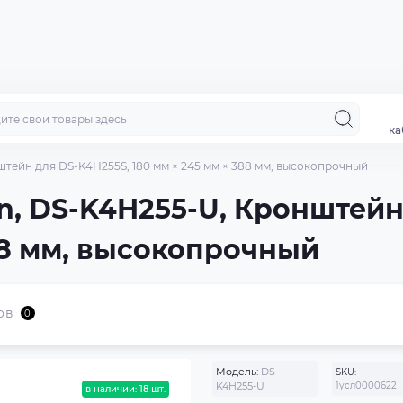
ка
штейн для DS-K4H255S, 180 мм × 245 мм × 388 мм, высокопрочный
on, DS-K4H255-U, Кронштейн
388 мм, высокопрочный
ов
0
Модель:
DS-
SKU:
K4H255-U
1усл0000622
в наличии: 18 шт.