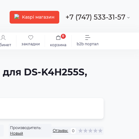
+7 (747) 533-31-57
Kaspi магазин
0
закладки
b2b портал
бинет
корзина
 для DS-K4H255S,
Производитель:
Отзывы:
0
Новый