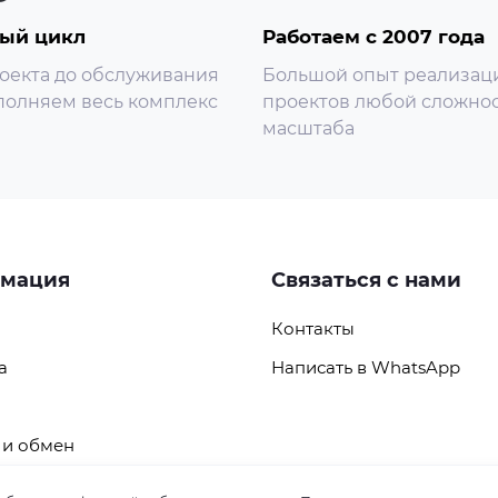
ый цикл
Работаем с 2007 года
оекта до обслуживания
Большой опыт реализац
олняем весь комплекс
проектов любой сложнос
масштаба
мация
Связаться с нами
Контакты
а
Написать в WhatsApp
 и обмен