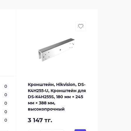
Кронштейн, Hikvision, DS-
0
K4H255-U, Кронштейн для
0
DS-K4H255S, 180 мм × 245
мм × 388 мм,
0
высокопрочный
0
3 147 тг.
0