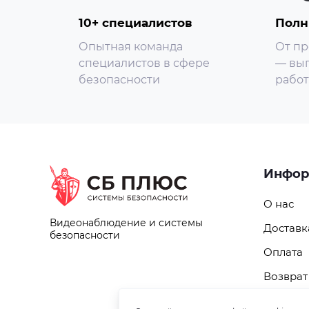
10+ специалистов
Полн
Опытная команда
От пр
специалистов в сфере
— вып
безопасности
работ
Инфор
О нас
Видеонаблюдение и системы
Доставк
безопасности
Оплата
Возврат